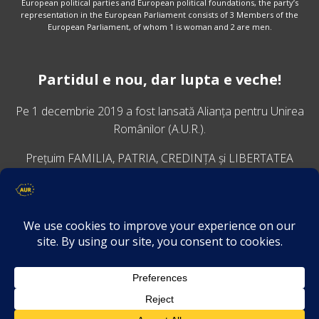
European political parties and European political foundations, the party’s
representation in the European Parliament consists of 3 Members of the
European Parliament, of whom 1 is woman and 2 are men.
Partidul e nou, dar lupta e veche!
Pe 1 decembrie 2019 a fost lansată
Alianța pentru Unirea
Românilor
(A.U.R.).
Prețuim FAMILIA, PATRIA, CREDINȚA și LIBERTATEA
VINO ALĂTURI DE NOI
Descarcă aplicația Platforma AUR
Termeni și condiții de confidențialitate
GDPR