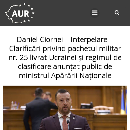
Skip
to
content
Daniel Ciornei – Interpelare –
Clarificări privind pachetul militar
nr. 25 livrat Ucrainei și regimul de
clasificare anunțat public de
ministrul Apărării Naționale