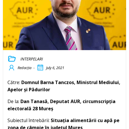
INTERPELARI
Redacția
-
July 6, 2021
Către:
Domnul Barna Tanczos, Ministrul Mediului,
Apelor și Pădurilor
De la:
Dan Tanasă, Deputat AUR, circumscripția
electorală 28 Mureș
Subiectul întrebării:
Situația alimentării cu apă pe
zona de câmpie în județul Mureș