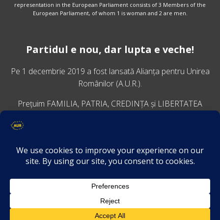
representation in the European Parliament consists of 3 Members of the
European Parliament, of whom 1 is woman and 2 are men.
Partidul e nou, dar lupta e veche!
Pe 1 decembrie 2019 a fost lansată
Alianța pentru Unirea
Românilor
(A.U.R.).
Prețuim FAMILIA, PATRIA, CREDINȚA și LIBERTATEA
VINO ALĂTURI DE NOI
Descarcă aplicația Platforma AUR
Termeni și condiții de confidențialitate
GDPR