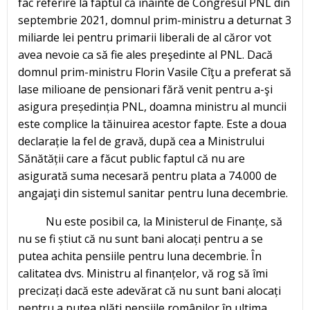
fac referire la faptul că înainte de Congresul PNL din
septembrie 2021, domnul prim-ministru a deturnat 3
miliarde lei pentru primarii liberali de al căror vot
avea nevoie ca să fie ales preşedinte al PNL. Dacă
domnul prim-ministru Florin Vasile Cîţu a preferat să
lase milioane de pensionari fără venit pentru a-şi
asigura președinția PNL, doamna ministru al muncii
este complice la tăinuirea acestor fapte. Este a doua
declarație la fel de gravă, după cea a Ministrului
Sănătății care a făcut public faptul că nu are
asigurată suma necesară pentru plata a 74.000 de
angajaţi din sistemul sanitar pentru luna decembrie.
Nu este posibil ca, la Ministerul de Finanțe, să
nu se fi știut că nu sunt bani alocați pentru a se
putea achita pensiile pentru luna decembrie. În
calitatea dvs. Ministru al finanțelor, vă rog să îmi
precizați dacă este adevărat că nu sunt bani alocați
pentru a putea plăti pensiile românilor în ultima