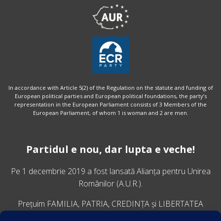
In accordance with Article 5(2) of the Regulation on the statute and funding of
European political parties and European political foundations, the party’s
representation in the European Parliament consists of 3 Members of the
European Parliament, of whom 1 is woman and 2 are men.
Partidul e nou, dar lupta e veche!
Pe 1 decembrie 2019 a fost lansată
Alianța pentru Unirea
Românilor
(A.U.R.).
Prețuim FAMILIA, PATRIA, CREDINȚA și LIBERTATEA