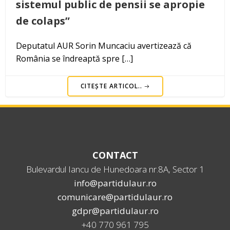
sistemul public de pensii se apropie
de colaps”
Deputatul AUR Sorin Muncaciu avertizează că
România se îndreaptă spre […]
CITEȘTE ARTICOL..
CONTACT
Bulevardul Iancu de Hunedoara nr.8A, Sector 1
info@partidulaur.ro
comunicare@partidulaur.ro
gdpr@partidulaur.ro
+40 770 961 795