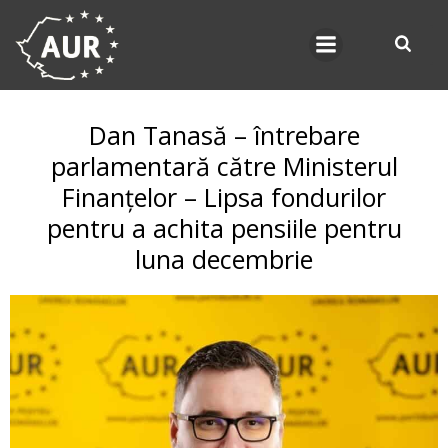
Skip
to
content
Dan Tanasă – întrebare
parlamentară către Ministerul
Finanțelor – Lipsa fondurilor
pentru a achita pensiile pentru
luna decembrie