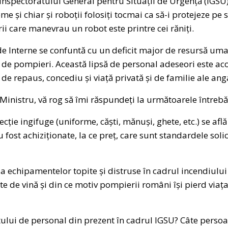
Inspectoratului General pentru Situații de Urgență (IGSU)
me și chiar și roboții folosiți tocmai ca să-i protejeze pe s
ii care manevrau un robot este printre cei răniți.
e Interne se confuntă cu un deficit major de resursă um
 de pompieri. Această lipsă de personal adeseori este aco
e repaus, concediu și viață privată și de familie ale anga
Ministru, vă rog să îmi răspundeți la următoarele întrebă
ție ingifuge (uniforme, căști, mănuși, ghete, etc.) se afl
ost achiziționate, la ce preț, care sunt standardele solici
ia echipamentelor topite și distruse în cadrul incendiului
ste de vină și din ce motiv pompierii români își pierd viața
citului de personal din prezent în cadrul IGSU? Câte perso