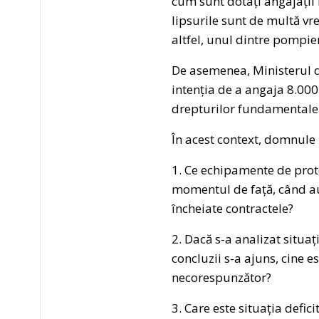
cum sunt dotați angajații 
lipsurile sunt de multă vre
altfel, unul dintre pompier
De asemenea, Ministerul d
intenția de a angaja 8.000
drepturilor fundamentale d
În acest context, domnule 
1. Ce echipamente de protec
momentul de față, când au f
încheiate contractele?
2. Dacă s-a analizat situaț
concluzii s-a ajuns, cine e
necorespunzător?
3. Care este situația defi