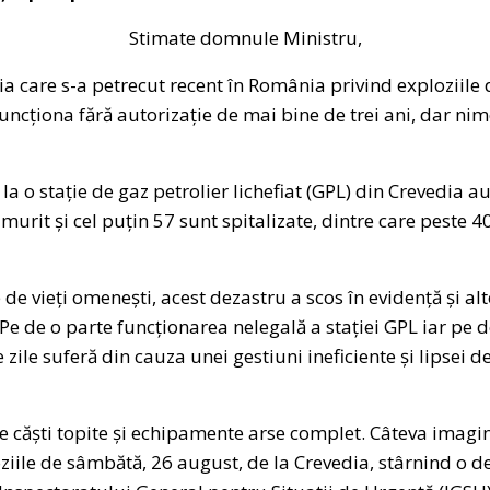
Stimate domnule Ministru,
ia care s-a petrecut recent în România privind exploziile d
funcționa fără autorizație de mai bine de trei ani, dar ni
 la o stație de gaz petrolier lichefiat (GPL) din Crevedia a
murit și cel puțin 57 sunt spitalizate, dintre care peste 4
e de vieți omenești, acest dezastru a scos în evidență și a
 Pe de o parte funcționarea nelegală a stației GPL iar pe d
zile suferă din cauza unei gestiuni ineficiente și lipsei de
te căști topite și echipamente arse complet. Câteva imagin
ziile de sâmbătă, 26 august, de la Crevedia, stârnind o