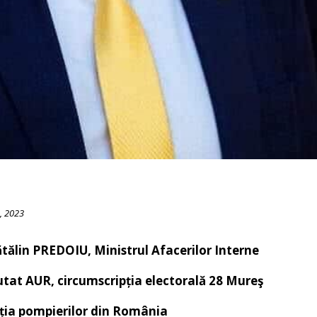
, 2023
ălin PREDOIU, Ministrul Afacerilor Interne
at AUR, circumscripția electorală 28 Mureş
ția pompierilor din România