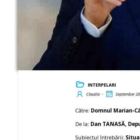
INTERPELARI
Claudia
-
September 20
Către:
Domnul Marian-Căt
De la:
Dan TANASĂ, Deput
Subiectul întrebării:
Situa