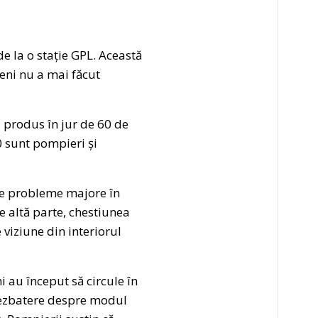
e la o stație GPL. Această
meni nu a mai făcut
u produs în jur de 60 de
0 sunt pompieri și
lte probleme majore în
e altă parte, chestiunea
 viziune din interiorul
i au început să circule în
 dezbatere despre modul