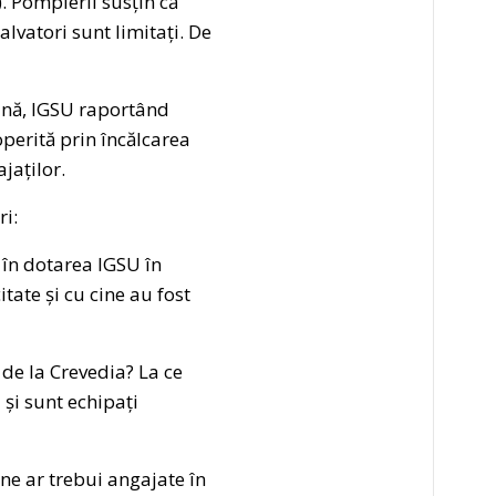
. Pompierii susțin că
alvatori sunt limitați. De
ană, IGSU raportând
perită prin încălcarea
jaților.
ri:
ă în dotarea IGSU în
tate și cu cine au fost
 de la Crevedia? La ce
 și sunt echipați
ane ar trebui angajate în