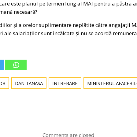
 care este planul pe termen lung al MAI pentru a păstra an
umană necesară?
diilor și a orelor suplimentare neplătite către angajații 
i ale salariaților sunt încălcate și nu se acordă remuner
OR
DAN TANASA
INTREBARE
MINISTERUL AFACERI
Post
navigation
Comments are closed