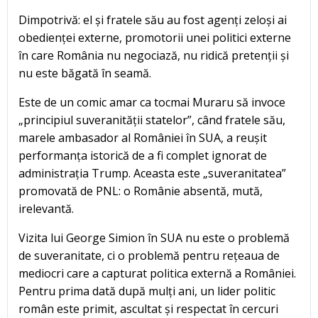
Dimpotrivă: el și fratele său au fost agenți zeloși ai
obedienței externe, promotorii unei politici externe
în care România nu negociază, nu ridică pretenții și
nu este băgată în seamă.
Este de un comic amar ca tocmai Muraru să invoce
„principiul suveranității statelor”, când fratele său,
marele ambasador al României în SUA, a reușit
performanța istorică de a fi complet ignorat de
administrația Trump. Aceasta este „suveranitatea”
promovată de PNL: o Românie absentă, mută,
irelevantă.
Vizita lui George Simion în SUA nu este o problemă
de suveranitate, ci o problemă pentru rețeaua de
mediocri care a capturat politica externă a României.
Pentru prima dată după mulți ani, un lider politic
român este primit, ascultat și respectat în cercuri