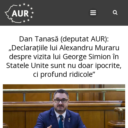
Skip
to
content
Dan Tanasă (deputat AUR):
„Declarațiile lui Alexandru Muraru
despre vizita lui George Simion în
Statele Unite sunt nu doar ipocrite,
ci profund ridicole”