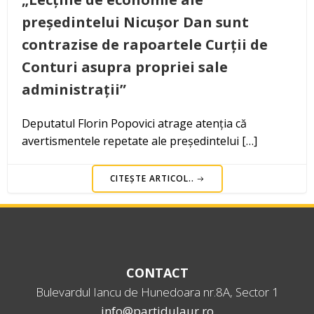
președintelui Nicușor Dan sunt
contrazise de rapoartele Curții de
Conturi asupra propriei sale
administrații”
Deputatul Florin Popovici atrage atenția că
avertismentele repetate ale președintelui […]
CITEȘTE ARTICOL..
CONTACT
Bulevardul Iancu de Hunedoara nr.8A, Sector 1
info@partidulaur.ro