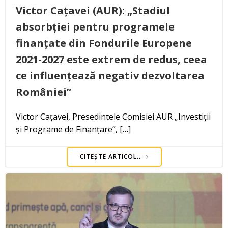
Victor Cațavei (AUR): „Stadiul
absorbției pentru programele
finanțate din Fondurile Europene
2021-2027 este extrem de redus, ceea
ce influențează negativ dezvoltarea
României”
Victor Cațavei, Presedintele Comisiei AUR „Investiții
și Programe de Finanțare”, […]
CITEȘTE ARTICOL..