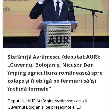
Ștefăniță Avrămescu (deputat AUR):
„Guvernul Bolojan și Nicușor Dan
împing agricultura românească spre
colaps și îi obligă pe fermieri să își
închidă fermele”
Deputatul AUR Ștefăniță Avrămescu acuză
Guvernul Bolojan și pe președintele […]