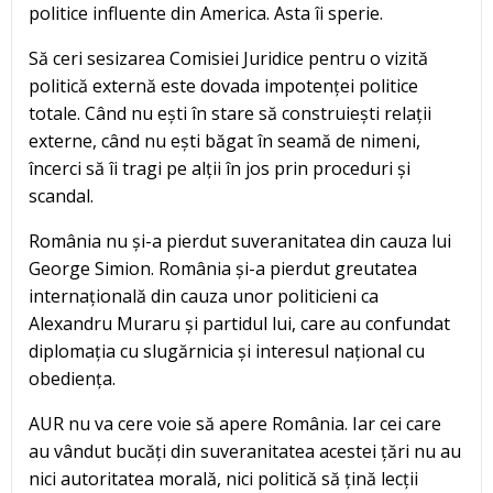
politice influente din America. Asta îi sperie.
Să ceri sesizarea Comisiei Juridice pentru o vizită
politică externă este dovada impotenței politice
totale. Când nu ești în stare să construiești relații
externe, când nu ești băgat în seamă de nimeni,
încerci să îi tragi pe alții în jos prin proceduri și
scandal.
România nu și-a pierdut suveranitatea din cauza lui
George Simion. România și-a pierdut greutatea
internațională din cauza unor politicieni ca
Alexandru Muraru și partidul lui, care au confundat
diplomația cu slugărnicia și interesul național cu
obediența.
AUR nu va cere voie să apere România. Iar cei care
au vândut bucăți din suveranitatea acestei țări nu au
nici autoritatea morală, nici politică să țină lecții