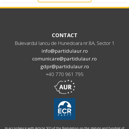
CONTACT
Bulevardul Iancu de Hunedoara nr.8A, Sector 1
info@partidulaur.ro
comunicare@partidulaur.ro
gdpr@partidulaur.ro
+40 770 961 795
In accordance with Article 5(2) of the Regulation on the statute and funding of