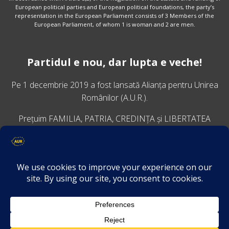
European political parties and European political foundations, the party’s
representation in the European Parliament consists of 3 Members of the
European Parliament, of whom 1 is woman and 2 are men.
Partidul e nou, dar lupta e veche!
Pe 1 decembrie 2019 a fost lansată
Alianța pentru Unirea
Românilor
(A.U.R.).
Prețuim FAMILIA, PATRIA, CREDINȚA și LIBERTATEA
VINO ALĂTURI DE NOI
Descarcă aplicația Platforma AUR
Termeni și condiții de confidențialitate