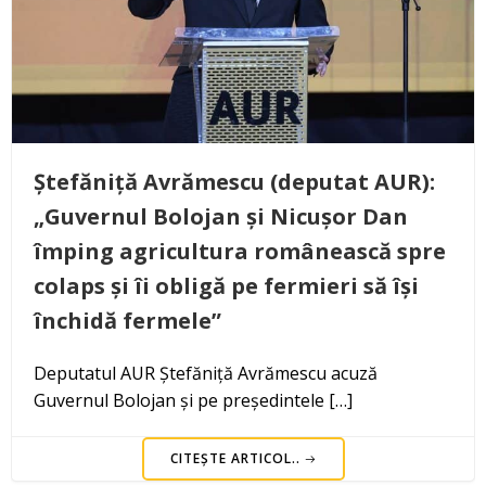
Ștefăniță Avrămescu (deputat AUR):
„Guvernul Bolojan și Nicușor Dan
împing agricultura românească spre
colaps și îi obligă pe fermieri să își
închidă fermele”
Deputatul AUR Ștefăniță Avrămescu acuză
Guvernul Bolojan și pe președintele […]
CITEȘTE ARTICOL..