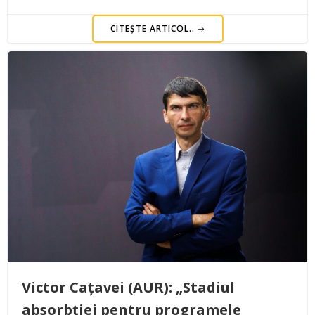
CITEȘTE ARTICOL..
Victor Cațavei (AUR): „Stadiul
absorbției pentru programele