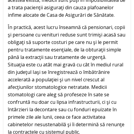
acestea există, medicii sunt puşi în imposibilitatea de
a trata pacienţii asiguraţi din cauza plafoanelor
infime alocate de Casa de Asigurări de Sănătate.
În practică, acest lucru înseamnă că pensionari, copii
şi persoane cu venituri reduse sunt trimişi acasă sau
obligaţi să suporte costuri pe care nu şi le permit
pentru tratamente esenţiale, de la obturaţii simple
până la extracţii sau tratamente de urgenţă.
Situaţia este cu atât mai gravă cu cât în mediul rural
din judeţul Iaşi se înregistrează o îmbătrânire
accelerată a populaţiei şi un nivel crescut al
afecţiunilor stomatologice netratate. Medicii
stomatologi care aleg să profeseze în sate se
confruntă nu doar cu lipsa infrastructurii, ci şi cu
întârzieri la decontare sau cu fonduri epuizate în
primele zile ale lunii, ceea ce face activitatea
cabinetelor nesustenabilă şi îi determină să renunţe
la contractele cu sistemul public.