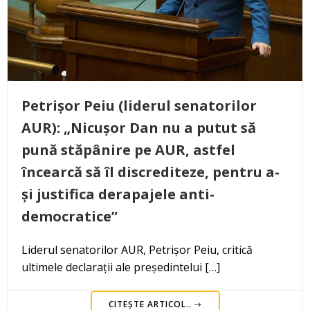
Petrișor Peiu (liderul senatorilor
AUR): „Nicușor Dan nu a putut să
pună stăpânire pe AUR, astfel
încearcă să îl discrediteze, pentru a-
și justifica derapajele anti-
democratice”
Liderul senatorilor AUR, Petrișor Peiu, critică
ultimele declarații ale președintelui […]
CITEȘTE ARTICOL..