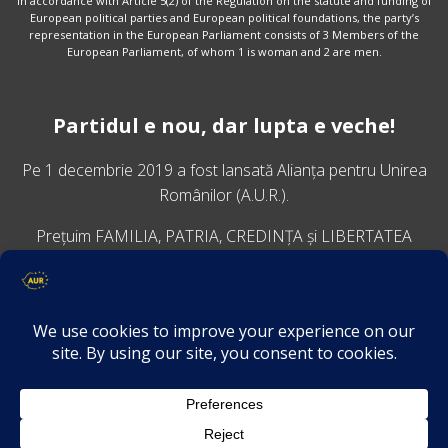
In accordance with Article 5(2) of the Regulation on the statute and funding of
European political parties and European political foundations, the party’s
representation in the European Parliament consists of 3 Members of the
European Parliament, of whom 1 is woman and 2 are men.
Partidul e nou, dar lupta e veche!
Pe 1 decembrie 2019 a fost lansată
Alianța pentru Unirea
Românilor
(A.U.R.).
Prețuim FAMILIA, PATRIA, CREDINȚA și LIBERTATEA
VINO ALĂTURI DE NOI
Descarcă aplicația Platforma AUR
Termeni și condiții de confidențialitate