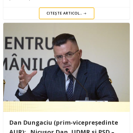
CITEȘTE ARTICOL..
Dan Dungaciu (prim-vicepreședinte
AUR): „Nicușor Dan, UDMR și PSD –