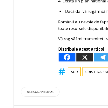
4. Există un plan național 
Dacă da, vă rugăm să îl
Românii au nevoie de fapt
toate resursele disponibile
Vă rog să îmi transmiteți r
Distribuie acest articol!
AUR
CRISTINA E
Post
ARTICOL ANTERIOR
navigation