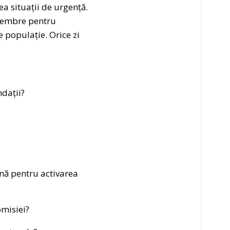
 situații de urgență.
 membre pentru
e populație. Orice zi
ndații?
nă pentru activarea
misiei?