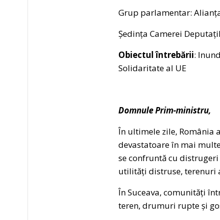
Grup parlamentar: Alianț
Ședința Camerei Deputațil
Obiectul întrebării
: Inun
Solidaritate al UE
Domnule Prim-ministru,
În ultimele zile, România
devastatoare în mai multe j
se confruntă cu distruger
utilități distruse, terenur
În Suceava, comunități într
teren, drumuri rupte și go