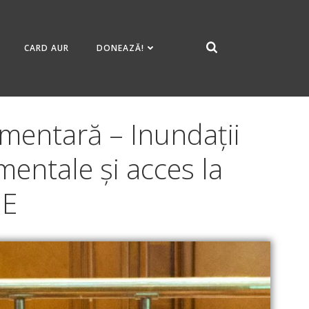
CARD AUR
DONEAZĂ!
mentară – Inundații
entale și acces la
UE