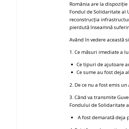
România are la dispoziție
Fondul de Solidaritate al 
reconstrucția infrastructur
pierdută înseamnă suferin
Având în vedere această si
1. Ce măsuri imediate a lu
Ce tipuri de ajutoare a
Ce sume au fost deja a
2. De ce nu a fost emis un 
3. Când va transmite Guve
Fondului de Solidaritate 
A fost demarată deja 