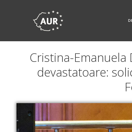
Skip
to
content
D
Cristina-Emanuela 
devastatoare: sol
F