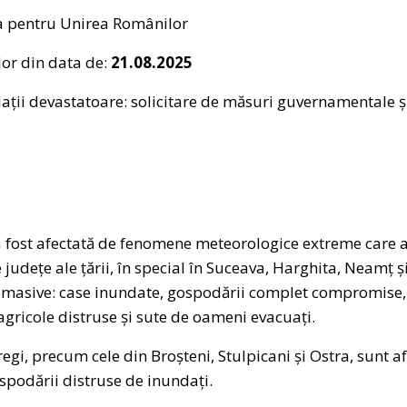
a pentru Unirea Românilor
or din data de:
21.08.2025
dații devastatoare: solicitare de măsuri guvernamentale ș
 a fost afectată de fenomene meteorologice extreme care 
udețe ale țării, în special în Suceava, Harghita, Neamț și
i masive: case inundate, gospodării complet compromise, 
i agricole distruse și sute de oameni evacuați.
egi, precum cele din Broșteni, Stulpicani și Ostra, sunt a
spodării distruse de inundați.