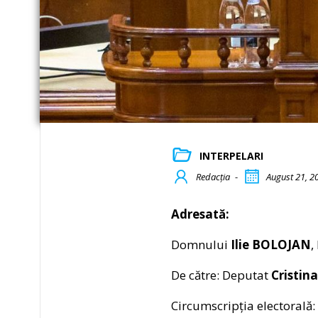
INTERPELARI
Redacția
-
August 21, 2
Adresată:
Domnului
Ilie BOLOJAN
,
De către: Deputat
Cristi
Circumscripția electorală: 