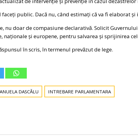
actualizat de intervenție și prevenție în cazul dezastrelor
 faceți public. Dacă nu, când estimați că va fi elaborat ș
e, nu doar de compasiune declarativă. Solicit Guvernului
, naționale și europene, pentru salvarea și sprijinirea celo
ăspunsul în scris, în termenul prevăzut de lege.
MANUELA DASCĂLU
INTREBARE PARLAMENTARA
Post
navigation