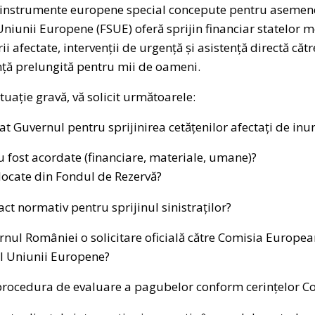
 instrumente europene special concepute pentru asemenea
Uniunii Europene (FSUE) oferă sprijin financiar statelor
ii afectate, intervenții de urgență și asistență directă cătr
ță prelungită pentru mii de oameni.
tuație gravă, vă solicit următoarele:
at Guvernul pentru sprijinirea cetățenilor afectați de inu
u fost acordate (financiare, materiale, umane)?
locate din Fondul de Rezervă?
act normativ pentru sprijinul sinistraților?
rnul României o solicitare oficială către Comisia Europea
al Uniunii Europene?
procedura de evaluare a pagubelor conform cerințelor Co