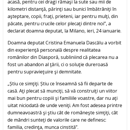
acasă, pentru cei dragi rămaşi la sute sau mii de
kilometri distanţă, părinţi sau bunici îmbătrâniţi în
aşteptare, copii, fraţi, prieteni, iar pentru mulţi, din
păcate, pentru crucile celor plecaţi dintre noi”, a
declarat doamna deputat, la Milano, ieri, 24 ianuarie.
Doamna deputat Cristina Emanuela Dascălu a vorbit
din experienţă personală despre realitatea
românilor din Diasporă, subliniind că plecarea nu a
fost un abandon al ţării, ci o soluţie dureroasă
pentru supravieţuire şi demnitate.
„Știu ce simţiţi. Știu ce înseamnă să fii departe de
casă. Aţi plecat să munciţi, să vă construiţi un viitor
mai bun pentru copiii şi familiile voastre, dar nu aţi
uitat niciodată de unde veniţi. Am fost adesea printre
dumneavoastră şi ştiu cât de româneşte simţiţi, cât
de mândri sunteţi de valorile care ne definesc:
familia, credinţa, munca cinstită”.