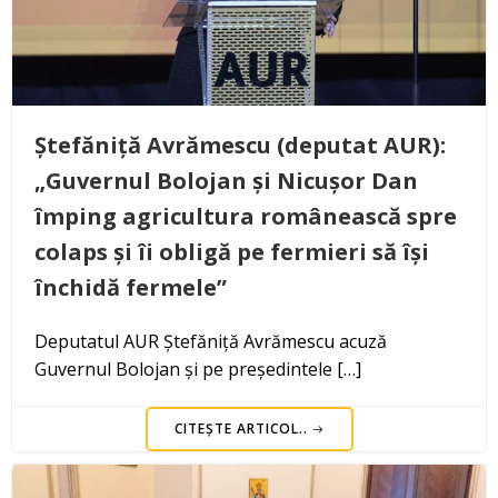
Ștefăniță Avrămescu (deputat AUR):
„Guvernul Bolojan și Nicușor Dan
împing agricultura românească spre
colaps și îi obligă pe fermieri să își
închidă fermele”
Deputatul AUR Ștefăniță Avrămescu acuză
Guvernul Bolojan și pe președintele […]
CITEȘTE ARTICOL..