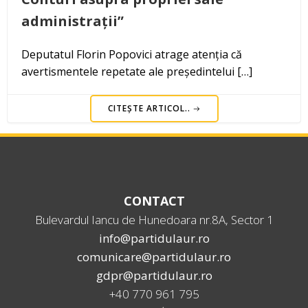
administrații”
Deputatul Florin Popovici atrage atenția că
avertismentele repetate ale președintelui […]
CITEȘTE ARTICOL..
CONTACT
Bulevardul Iancu de Hunedoara nr.8A, Sector 1
info@partidulaur.ro
comunicare@partidulaur.ro
gdpr@partidulaur.ro
+40 770 961 795