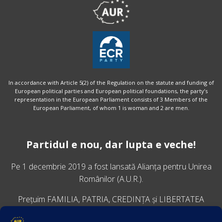
In accordance with Article 5(2) of the Regulation on the statute and funding of
European political parties and European political foundations, the party’s
representation in the European Parliament consists of 3 Members of the
European Parliament, of whom 1 is woman and 2 are men.
Partidul e nou, dar lupta e veche!
Pe 1 decembrie 2019 a fost lansată
Alianța pentru Unirea
Românilor
(A.U.R.).
Prețuim FAMILIA, PATRIA, CREDINȚA și LIBERTATEA