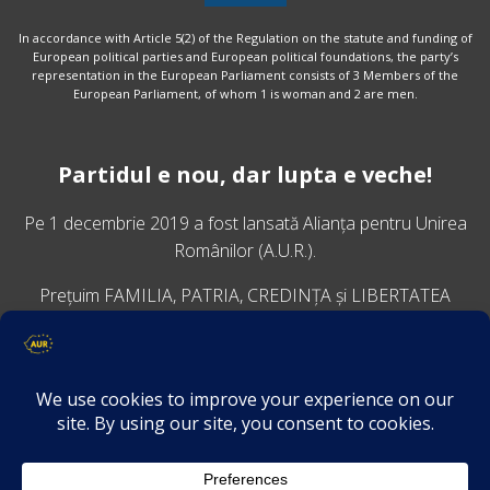
In accordance with Article 5(2) of the Regulation on the statute and funding of
European political parties and European political foundations, the party’s
representation in the European Parliament consists of 3 Members of the
European Parliament, of whom 1 is woman and 2 are men.
Partidul e nou, dar lupta e veche!
Pe 1 decembrie 2019 a fost lansată
Alianța pentru Unirea
Românilor
(A.U.R.).
Prețuim FAMILIA, PATRIA, CREDINȚA și LIBERTATEA
VINO ALĂTURI DE NOI
Descarcă aplicația Platforma AUR