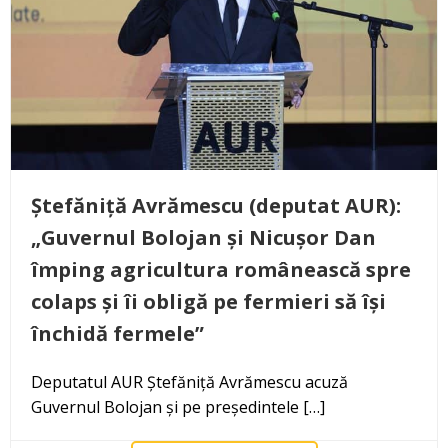
Ștefăniță Avrămescu (deputat AUR):
„Guvernul Bolojan și Nicușor Dan
împing agricultura românească spre
colaps și îi obligă pe fermieri să își
închidă fermele”
Deputatul AUR Ștefăniță Avrămescu acuză
Guvernul Bolojan și pe președintele […]