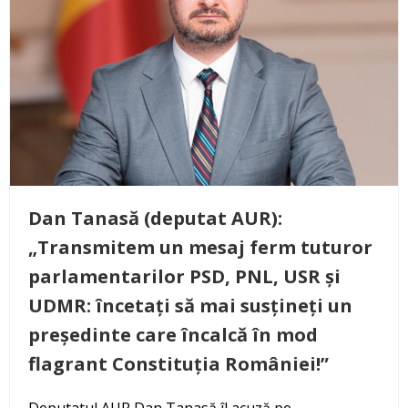
Dan Tanasă (deputat AUR):
„Transmitem un mesaj ferm tuturor
parlamentarilor PSD, PNL, USR și
UDMR: încetați să mai susțineți un
președinte care încalcă în mod
flagrant Constituția României!”
Deputatul AUR Dan Tanasă îl acuză pe