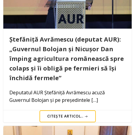
Ștefăniță Avrămescu (deputat AUR):
„Guvernul Bolojan și Nicușor Dan
împing agricultura românească spre
colaps și îi obligă pe fermieri să își
închidă fermele”
Deputatul AUR Ștefăniță Avrămescu acuză
Guvernul Bolojan și pe președintele […]
CITEȘTE ARTICOL..