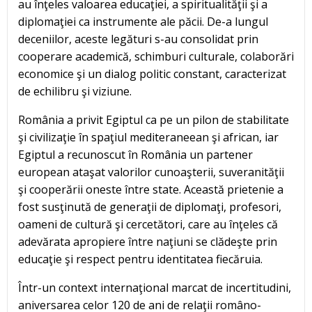
au înţeles valoarea educaţiei, a spiritualităţii şi a
diplomaţiei ca instrumente ale păcii. De-a lungul
deceniilor, aceste legături s-au consolidat prin
cooperare academică, schimburi culturale, colaborări
economice şi un dialog politic constant, caracterizat
de echilibru şi viziune.
România a privit Egiptul ca pe un pilon de stabilitate
şi civilizaţie în spaţiul mediteraneean şi african, iar
Egiptul a recunoscut în România un partener
european ataşat valorilor cunoaşterii, suveranităţii
şi cooperării oneste între state. Această prietenie a
fost susţinută de generaţii de diplomaţi, profesori,
oameni de cultură şi cercetători, care au înţeles că
adevărata apropiere între naţiuni se clădeşte prin
educaţie şi respect pentru identitatea fiecăruia.
Într-un context internaţional marcat de incertitudini,
aniversarea celor 120 de ani de relaţii româno-