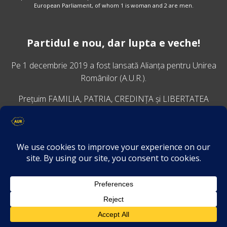
European Parliament, of whom 1 is woman and 2 are men.
Partidul e nou, dar lupta e veche!
Pe 1 decembrie 2019 a fost lansată
Alianța pentru Unirea
Românilor
(A.U.R.).
Prețuim FAMILIA, PATRIA, CREDINȚA și LIBERTATEA
VINO ALĂTURI DE NOI
Descarcă aplicația Platforma AUR
Termeni și condiții de confidențialitate
GDPR