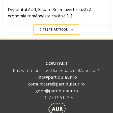
Deputatul AUR, Eduard Koler, avertizează că
economia românească riscă să […]
CITEȘTE ARTICOL..
CONTACT
Bulevardul Iancu de Hunedoara nr.8A, Sector 1
info@partidulaur.ro
comunicare@partidulaur.ro
gdpr@partidulaur.ro
+40 770 961 795