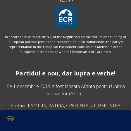
In accordance with Article 5(2) of the Regulation on the statute and funding of
European political parties and European political foundations, the party’s
representation in the European Parliament consists of 3 Members of the
European Parliament, of whom 1 is woman and 2 are men.
Partidul e nou, dar lupta e veche!
Pe 1 decembrie 2019 a fost lansată
Alianța pentru Unirea
Românilor
(A.U.R.).
Prețuim FAMILIA, PATRIA, CREDINȚA și LIBERTATEA