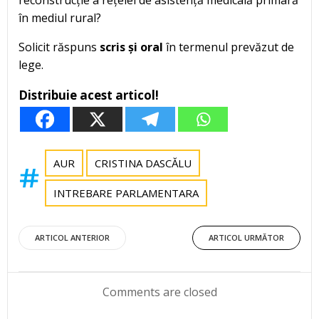
reconstrucție a rețelei de asistență medicală primară
în mediul rural?
Solicit răspuns
scris și oral
în termenul prevăzut de
lege.
Distribuie acest articol!
AUR
CRISTINA DASCĂLU
INTREBARE PARLAMENTARA
Post
Post
ARTICOL ANTERIOR
ARTICOL URMĂTOR
navigation
navigation
Comments are closed