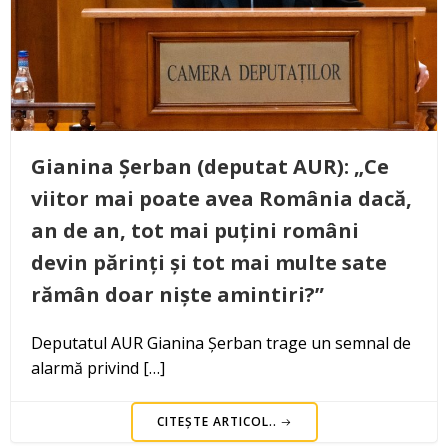
Gianina Șerban (deputat AUR): „Ce
viitor mai poate avea România dacă,
an de an, tot mai puțini români
devin părinți și tot mai multe sate
rămân doar niște amintiri?”
Deputatul AUR Gianina Șerban trage un semnal de
alarmă privind […]
CITEȘTE ARTICOL..