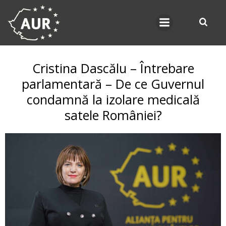
Skip
to
content
Cristina Dascălu – Întrebare
parlamentară – De ce Guvernul
condamnă la izolare medicală
satele României?