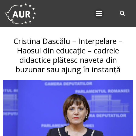
Skip
to
content
Cristina Dascălu – Interpelare –
Haosul din educație – cadrele
didactice plătesc naveta din
buzunar sau ajung în instanță