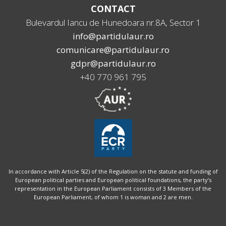
CONTACT
Bulevardul Iancu de Hunedoara nr.8A, Sector 1
info@partidulaur.ro
comunicare@partidulaur.ro
gdpr@partidulaur.ro
+40 770 961 795
In accordance with Article 5(2) of the Regulation on the statute and funding of
European political parties and European political foundations, the party’s
representation in the European Parliament consists of 3 Members of the
European Parliament, of whom 1 is woman and 2 are men.