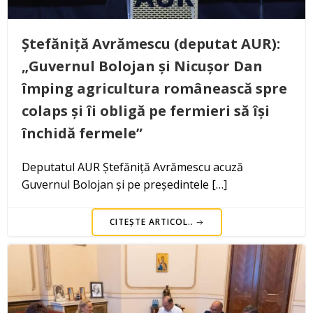
Ștefăniță Avrămescu (deputat AUR):
„Guvernul Bolojan și Nicușor Dan
împing agricultura românească spre
colaps și îi obligă pe fermieri să își
închidă fermele”
Deputatul AUR Ștefăniță Avrămescu acuză
Guvernul Bolojan și pe președintele […]
CITEȘTE ARTICOL..