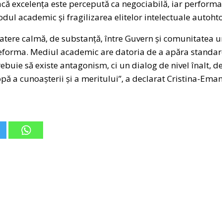
acă excelența este percepută ca negociabilă, iar perform
ul academic și fragilizarea elitelor intelectuale autoht
re calmă, de substanță, între Guvern și comunitatea uni
reforma. Mediul academic are datoria de a apăra standard
ebuie să existe antagonism, ci un dialog de nivel înalt, de
opă a cunoașterii și a meritului”, a declarat Cristina-Em
Post