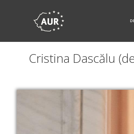
Skip
to
content
D
Cristina Dascălu (de