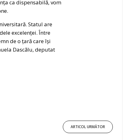
anța ca dispensabilă, vom
one.
versitară. Statul are
ele excelenței. Între
mn de o țară care își
anuela Dascălu, deputat
ARTICOL URMĂTOR