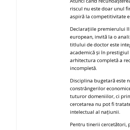
Atunci când recunoașterea 
riscul nu este doar unul fi
aspiră la competitivitate
Declarațiile premierului Ili
european, invită la o anal
titlului de doctor este int
academică și în prestigiul
arhitectura completă a re
incompletă.
Disciplina bugetară este n
constrângerilor economice.
tuturor domeniilor, ci prin
cercetarea nu pot fi tratate
intelectual al națiunii.
Pentru tinerii cercetători