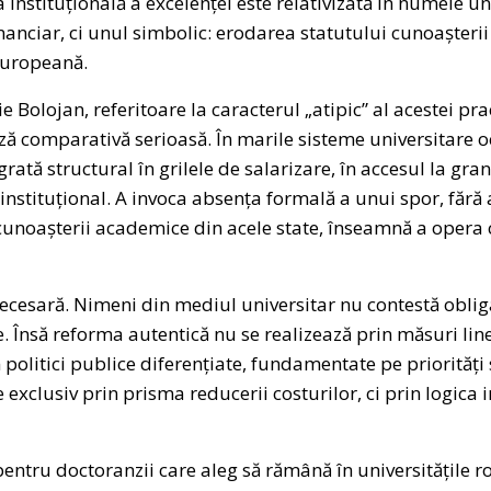
instituțională a excelenței este relativizată în numele u
nanciar, ci unul simbolic: erodarea statutului cunoașterii 
 europeană.
e Bolojan, referitoare la caracterul „atipic” al acestei pra
iză comparativă serioasă. În marile sisteme universitare 
egrată structural în grilele de salarizare, în accesul la gr
 instituțional. A invoca absența formală a unui spor, fără 
cunoașterii academice din acele state, înseamnă a opera
ecesară. Nimeni din mediul universitar nu contestă obligaț
 Însă reforma autentică nu se realizează prin măsuri linea
 politici publice diferențiate, fundamentate pe priorități 
 exclusiv prin prisma reducerii costurilor, ci prin logica in
, pentru doctoranzii care aleg să rămână în universitățile