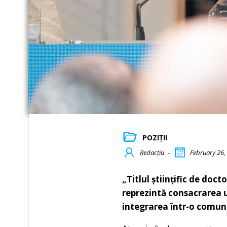
POZIȚII
Redacția
-
February 26,
„Titlul științific de doct
reprezintă consacrarea un
integrarea într-o comun