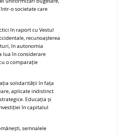
nei uniformizări bugetare,
într-o societate care
ctici în raport cu Vestul
occidentale, recunoașterea
anturi, în autonomia
a lua în considerare
 cu o comparație
ia solidarității în fața
re, aplicate indistinct
strategice. Educația și
vestiției în capitalul
 românești, semnalele