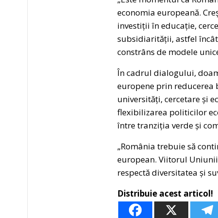
economia europeană. Crește
investiții în educație, cer
subsidiarității, astfel încâ
constrâns de modele unice
În cadrul dialogului, doa
europene prin reducerea bi
universități, cercetare și 
flexibilizarea politicilor 
între tranziția verde și co
„România trebuie să contin
european. Viitorul Uniuni
respectă diversitatea și s
Distribuie acest articol!