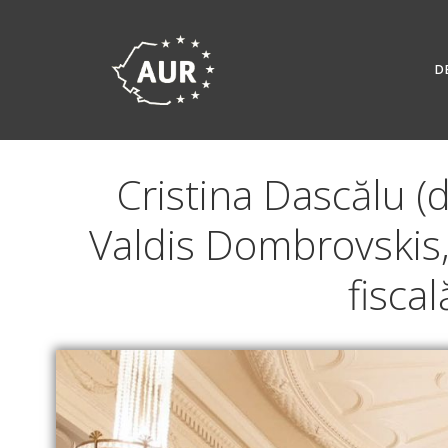
Skip
to
content
D
Cristina Dascălu (
Valdis Dombrovskis,
fisca