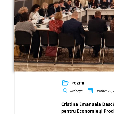
POZIȚII
Redacția
-
October 29, 
Cristina Emanuela Dascăl
pentru Economie și Prod