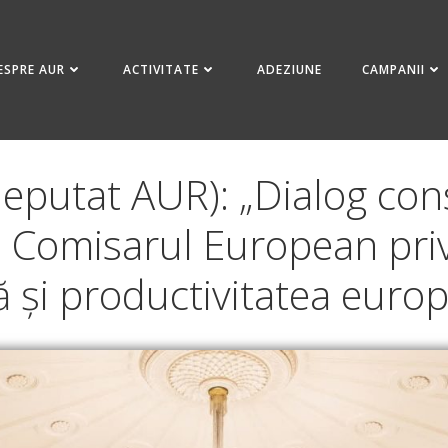
ESPRE AUR
ACTIVITATE
ADEZIUNE
CAMPANII
deputat AUR): „Dialog co
 Comisarul European priv
lă și productivitatea euro