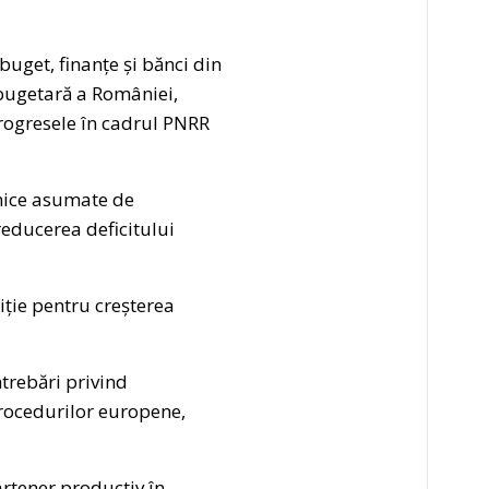
uget, finanțe și bănci din
 bugetară a României,
rogresele în cadrul PNRR
omice asumate de
reducerea deficitului
iție pentru creșterea
trebări privind
procedurilor europene,
rtener productiv în