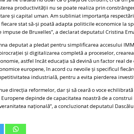
rea productivității nu se poate realiza prin constrângeri
cetare și capital uman. Am subliniat importanța respectări
t fiecare stat să-și poată adapta politicile economice la spe
 impuse de Bruxelles”, a declarat deputatul Cristina Em
mna deputat a pledat pentru simplificarea accesului IMM-
rocrației și digitalizarea completă a proceselor, crearea 
economie, astfel încât educația să devină un factor real de 
economice europene, în acord cu nevoile și specificul fiec
mpetitivitatea industrială, pentru a evita pierderea investi
ue direcția reformelor, dar și să ceară o voce echilibrată 
i Europene depinde de capacitatea noastră de a construi 
uveranitatea națională”, a concluzionat deputatul Dascălu