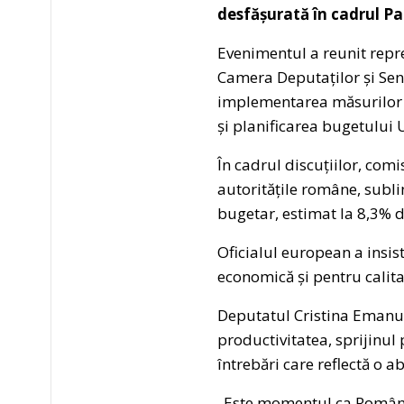
desfășurată în cadrul P
Evenimentul a reunit repre
Camera Deputaților și Sena
implementarea măsurilor d
și planificarea bugetului
În cadrul discuțiilor, co
autoritățile române, subli
bugetar, estimat la 8,3% 
Oficialul european a insis
economică și pentru calitat
Deputatul Cristina Emanue
productivitatea, sprijinul
întrebări care reflectă o a
„Este momentul ca România