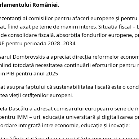
arlamentului României.
zentanți ai comisiilor pentru afaceri europene și pentru b
t, fiind axat pe teme de maxim interes. Situația fiscal –
e consolidare fiscală, absorbția fondurilor europene, p
 UE pentru perioada 2028–2034.
misarul Dombrovskis a apreciat direcția reformelor econ
niind totodată necesitatea continuării eforturilor pentru 
din PIB pentru anul 2025.
tat asupra faptului că sustenabilitatea fiscală este o cond
ea vieții cetățenilor europeni.
la Dascălu a adresat comisarului european o serie de în
 pentru IMM – uri, educația universitară și digitalizarea 
bordare integrată între economie, educație și inovație:
 să fie tratată nu doar ca o piață de consum, ci ca un pa