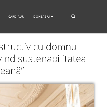
CARD AUR
DONEAZĂ!
nstructiv cu domnul
ind sustenabilitatea
peană”