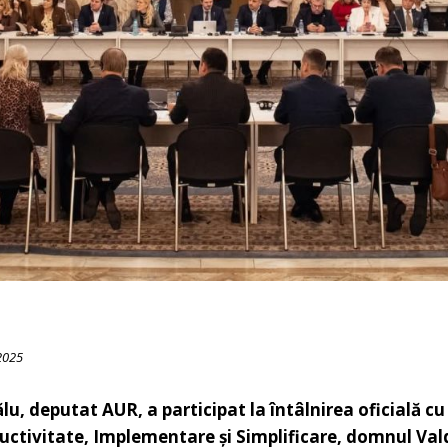
2025
u, deputat AUR, a participat la întâlnirea oficială 
uctivitate, Implementare și Simplificare, domnul Val