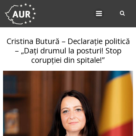
Skip
to
content
Cristina Butură – Declarație politică
– „Dați drumul la posturi! Stop
corupției din spitale!”