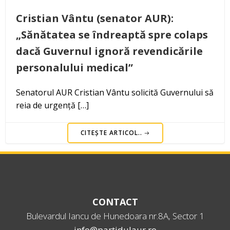
Cristian Vântu (senator AUR):
„Sănătatea se îndreaptă spre colaps
dacă Guvernul ignoră revendicările
personalului medical”
Senatorul AUR Cristian Vântu solicită Guvernului să
reia de urgență […]
CITEȘTE ARTICOL..
CONTACT
Bulevardul Iancu de Hunedoara nr.8A, Sector 1
info@partidulaur.ro