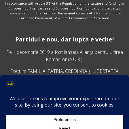
In accordance with Article 5(2) of the Regulation on the statute and funding of
European political parties and European political foundations, the party’s
representation in the European Parliament consists of 3 Members of the
European Parliament, of whom 1 is woman and 2 are men.
Partidul e nou, dar lupta e veche!
Pe 1 decembrie 2019 a fost lansată
Alianța pentru Unirea
Românilor
(A.U.R.).
Prețuim FAMILIA, PATRIA, CREDINȚA și LIBERTATEA
VINO ALĂTURI DE NOI
Descarcă aplicația Platforma AUR
Termeni și condiții de confidențialitate