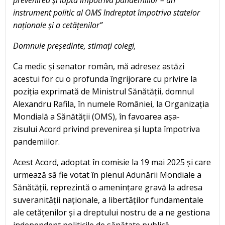
prevenirea și lupta împotriva pandemiilor – un
instrument politic al OMS îndreptat împotriva statelor
naționale și a cetățenilor”
Domnule președinte, stimați colegi,
Ca medic și senator român, mă adresez astăzi
acestui for cu o profunda îngrijorare cu privire la
poziția exprimată de Ministrul Sănătății, domnul
Alexandru Rafila, în numele României, la Organizația
Mondială a Sănătății (OMS), în favoarea așa-
zisului Acord privind prevenirea și lupta împotriva
pandemiilor.
Acest Acord, adoptat în comisie la 19 mai 2025 și care
urmează să fie votat în plenul Adunării Mondiale a
Sănătății, reprezintă o amenințare gravă la adresa
suveranității naționale, a libertăților fundamentale
ale cetățenilor și a dreptului nostru de a ne gestiona