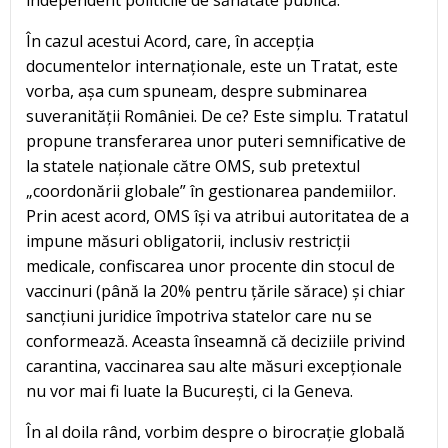
independent politicile de sănătate publică.
În cazul acestui Acord, care, în accepția
documentelor internaționale, este un Tratat, este
vorba, așa cum spuneam, despre subminarea
suveranității României. De ce? Este simplu. Tratatul
propune transferarea unor puteri semnificative de
la statele naționale către OMS, sub pretextul
„coordonării globale” în gestionarea pandemiilor.
Prin acest acord, OMS își va atribui autoritatea de a
impune măsuri obligatorii, inclusiv restricții
medicale, confiscarea unor procente din stocul de
vaccinuri (până la 20% pentru țările sărace) și chiar
sancțiuni juridice împotriva statelor care nu se
conformează. Aceasta înseamnă că deciziile privind
carantina, vaccinarea sau alte măsuri excepționale
nu vor mai fi luate la București, ci la Geneva.
În al doila rând, vorbim despre o birocrație globală