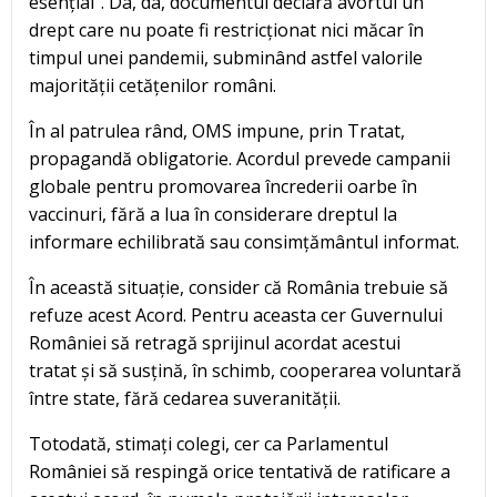
esențial”. Da, da, documentul declară avortul un
drept care nu poate fi restricționat nici măcar în
timpul unei pandemii, subminând astfel valorile
majorității cetățenilor români.
În al patrulea rând, OMS impune, prin Tratat,
propagandă obligatorie. Acordul prevede campanii
globale pentru promovarea încrederii oarbe în
vaccinuri, fără a lua în considerare dreptul la
informare echilibrată sau consimțământul informat.
În această situație, consider că România trebuie să
refuze acest Acord. Pentru aceasta cer Guvernului
României să retragă sprijinul acordat acestui
tratat și să susțină, în schimb, cooperarea voluntară
între state, fără cedarea suveranității.
Totodată, stimați colegi, cer ca Parlamentul
României să respingă orice tentativă de ratificare a