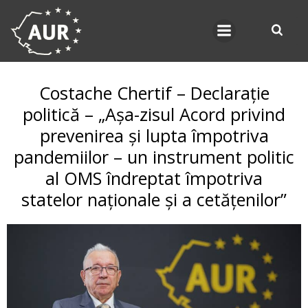
Skip
to
content
Costache Chertif – Declarație
politică – „Așa-zisul Acord privind
prevenirea și lupta împotriva
pandemiilor – un instrument politic
al OMS îndreptat împotriva
statelor naționale și a cetățenilor”