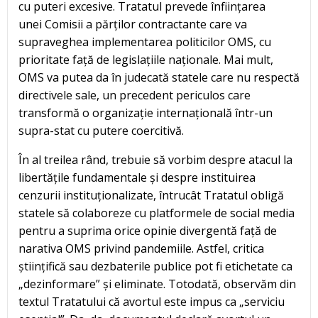
cu puteri excesive. Tratatul prevede înființarea
unei Comisii a părților contractante care va
supraveghea implementarea politicilor OMS, cu
prioritate față de legislațiile naționale. Mai mult,
OMS va putea da în judecată statele care nu respectă
directivele sale, un precedent periculos care
transformă o organizație internațională într-un
supra-stat cu putere coercitivă.
În al treilea rând, trebuie să vorbim despre atacul la
libertățile fundamentale și despre instituirea
cenzurii instituționalizate, întrucât Tratatul obligă
statele să colaboreze cu platformele de social media
pentru a suprima orice opinie divergentă față de
narativa OMS privind pandemiile. Astfel, critica
științifică sau dezbaterile publice pot fi etichetate ca
„dezinformare” și eliminate. Totodată, observăm din
textul Tratatului că avortul este impus ca „serviciu