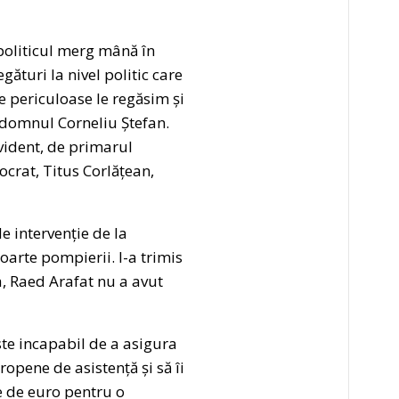
 politicul merg mână în
gături la nivel politic care
e periculoase le regăsim și
 domnul Corneliu Ștefan.
evident, de primarul
ocrat, Titus Corlățean,
e intervenție de la
oarte pompierii. I-a trimis
a, Raed Arafat nu a avut
e incapabil de a asigura
opene de asistență și să îi
ne de euro pentru o