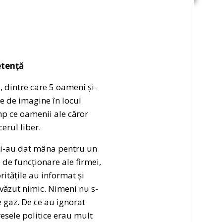
etență
 dintre care 5 oameni și-
le de imagine în locul
imp ce oamenii ale căror
erul liber.
 și-au dat mâna pentru un
 de funcționare ale firmei,
ritățile au informat și
 văzut nimic. Nimeni nu s-
 gaz. De ce au ignorat
resele politice erau mult