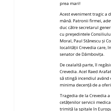
prea mari!
Acest eveniment tragic a d
mână. Patronii firmei, adev
duc către secretarul gener
cu președintele Consiliul
Moral, Paul Stănescu și Co
localității Crevedia care, 
senator de Dâmbovița.
De cealaltă parte, îl regă
Crevedia. Acel Raed Arafat
să stingă incendiul având 
minima decență de a oferi 
Tragedia de la Crevedia 
cetățenilor servicii medic
trimită la spitale în Euro