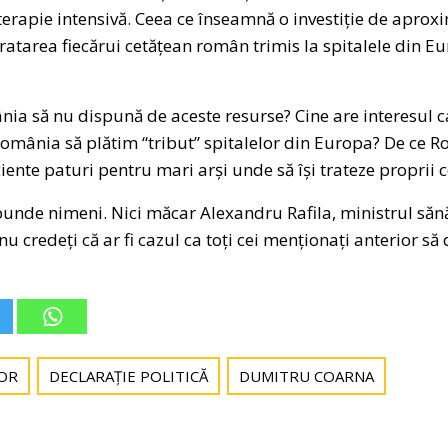
terapie intensivă. Ceea ce înseamnă o investiție de apro
ratarea fiecărui cetățean român trimis la spitalele din Eu
nia să nu dispună de aceste resurse? Cine are interesul c
România să plătim “tribut” spitalelor din Europa? De ce R
iente paturi pentru mari arși unde să își trateze proprii c
unde nimeni. Nici măcar Alexandru Rafila, ministrul sănătăț
 nu credeți că ar fi cazul ca toți cei menționați anterior s
OR
DECLARAȚIE POLITICĂ
DUMITRU COARNA