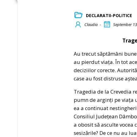
DECLARATII-POLITICE
Claudia
-
September 13
Trage
Au trecut săptămâni bune d
au pierdut viața. În tot ac
deciziilor corecte. Autorit
case au fost distruse aștea
Tragedia de la Crevedia r
pumn de arginți pe viața u
ea a continuat nestingherit
Consiliul Județean Dâmbovi
a obosit să asculte vocea 
sesizările? De ce nu au lua