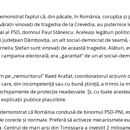
emonstrat faptul că, din păcate, în România, corupția și
ărații vinovați de tragedia de la Crevedia, au puternice le
al al PSD, domnul Paul Stănescu. Aceleași legături politic
ui Județean Dâmbovița, un alt social-democrat de seamă,
rneliu Ștefan sunt vinovați de această tragedie. Alături, 
în campania electorală, era „garantat” de un al social-dem
sim pe „nemuritorul” Raed Arafat, coordonatorul acțiunii d
 care, din incompetență sau cu bună știință, a trimis la m
echipamente de protecție neadecvate. Și, cu toate aceste
explicații publice plauzibile.
a demonstrat că România condusă de binomul PSD-PNL est
ale corecte și normale. Preferă să activeze mecanismele eur
pa. Centrul de mari arși din Timișoara a investit 2 milioa