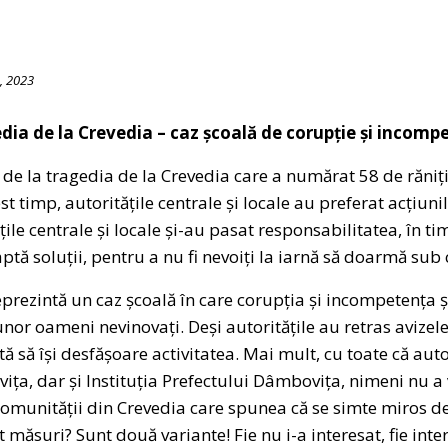
, 2023
dia de la Crevedia – caz școală de corupție și incomp
e la tragedia de la Crevedia care a numărat 58 de răniți,
est timp, autoritățile centrale și locale au preferat acțiuni
ățile centrale și locale și-au pasat responsabilitatea, în t
ptă soluții, pentru a nu fi nevoiți la iarnă să doarmă sub c
eprezintă un caz școală în care corupția și incompetența
nor oameni nevinovați. Deși autoritățile au retras avizele
ă să își desfășoare activitatea. Mai mult, cu toate că auto
ța, dar și Instituția Prefectului Dâmbovița, nimeni nu a
comunității din Crevedia care spunea că se simte miros de
t măsuri? Sunt două variante! Fie nu i-a interesat, fie inte