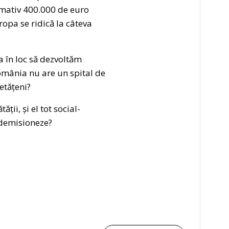
ximativ 400.000 de euro
ropa se ridică la câteva
a în loc să dezvoltăm
omânia nu are un spital de
etățeni?
ii, și el tot social-
ă demisioneze?