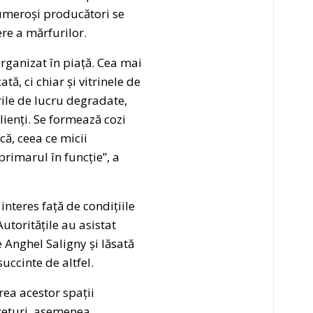
 numeroși producători se
re a mărfurilor.
rganizat în piață. Cea mai
ă, ci chiar și vitrinele de
rile de lucru degradate,
lienți. Se formează cozi
ă, ceea ce micii
rimarul în funcție”, a
nteres față de condițiile
utoritățile au asistat
 Anghel Saligny și lăsată
uccinte de altfel.
ea acestor spații
zeturi, asemenea