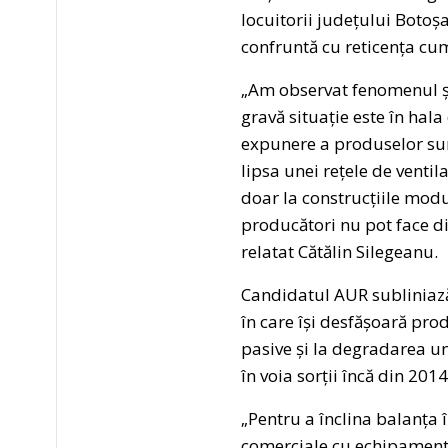
locuitorii județului Botoș
confruntă cu reticența cum
„Am observat fenomenul și 
gravă situație este în hala
expunere a produselor sunt
lipsa unei rețele de ventil
doar la construcțiile modu
producători nu pot face di
relatat Cătălin Silegeanu.
Candidatul AUR subliniază 
în care își desfășoară prod
pasive și la degradarea un
în voia sorții încă din 201
„Pentru a înclina balanța
comerciale cu echipamente