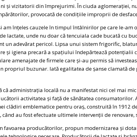
ani și vizitatorii din împrejurimi. În ciuda aglomerației,
părătorilor, provocată de condițiile improprii de desface
am înțeles cauzele în timpul întâlnirilor pe care le-am o
 de lactate, unde nu doar că tencuiala cade bucată cu bucat
 un adevărat pericol. Lipsa unui sistem frigorific, blatu
are și igiena precară a spațiului îndepărtează potențialii c
lare amenajate de firmele care și-au permis să investeasc
n propriul buzunar. Iată egalitatea de șanse clamată de p
că administrația locală nu a manifestat nici cel mai mic i
ucătorii activitatea și față de sănătatea consumatorilor. A
ei clădiri emblematice pentru oraș, construită în 1912 de
4, când au fost efectuate ultimele intervenții de renovare, s
 în favoarea producătorilor, propun modernizarea și dotar
le tehnologice necesare. Producătorii de lactate și brân