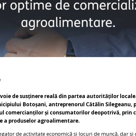
4
voie de susținere reală din partea autorităților local
icipiului Botoșani, antreprenorul Cătălin Silegeanu, 
nul comercianților și consumatorilor deopotrivă, prin c
e a produselor agroalimentare.
egator de activitate economică și locuri de muncă, dar și o