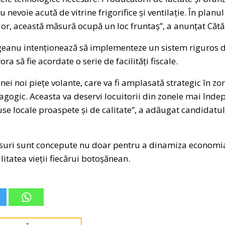
 nevoie acută de vitrine frigorifice și ventilație. În plan
or, această măsură ocupă un loc fruntaș”, a anunțat Cătă
eanu intenționează să implementeze un sistem riguros de 
a să fie acordate o serie de facilități fiscale.
nei noi piețe volante, care va fi amplasată strategic în zo
gogic. Aceasta va deservi locuitorii din zonele mai îndep
use locale proaspete și de calitate”, a adăugat candidatu
ăsuri sunt concepute nu doar pentru a dinamiza economia l
itatea vieții fiecărui botoșănean.