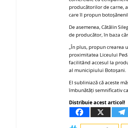
producătorilor de carne, au
care îl propun botoșănenil
De asemenea, Cătălin Sileg
de producător, în baza căror
„În plus, propun crearea u
proximitatea Liceului Peda
facilitând accesul la prod
al municipiului Botoșani.
El subliniază că aceste m
îmbunătăți semnificativ cal
Distribuie acest articol!