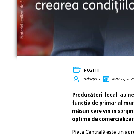
POZIȚII
Redacția
-
May 22, 202
Producătorii locali au ne
funcția de primar al mun
măsuri care vin în spriji
optime de comercializar
Piața Centrală este un agr