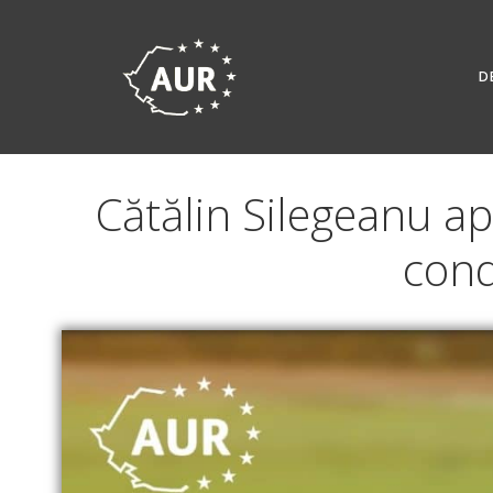
Skip
to
content
D
Cătălin Silegeanu ap
condi