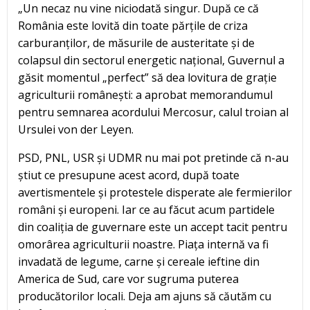
„Un necaz nu vine niciodată singur. După ce că
România este lovită din toate părțile de criza
carburanților, de măsurile de austeritate și de
colapsul din sectorul energetic național, Guvernul a
găsit momentul „perfect” să dea lovitura de grație
agriculturii românești: a aprobat memorandumul
pentru semnarea acordului Mercosur, calul troian al
Ursulei von der Leyen.
PSD, PNL, USR și UDMR nu mai pot pretinde că n-au
știut ce presupune acest acord, după toate
avertismentele și protestele disperate ale fermierilor
români și europeni. Iar ce au făcut acum partidele
din coaliția de guvernare este un accept tacit pentru
omorârea agriculturii noastre. Piața internă va fi
invadată de legume, carne și cereale ieftine din
America de Sud, care vor sugruma puterea
producătorilor locali. Deja am ajuns să căutăm cu