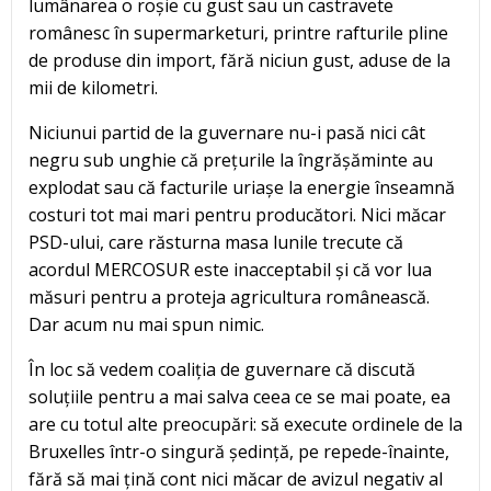
lumânarea o roșie cu gust sau un castravete
românesc în supermarketuri, printre rafturile pline
de produse din import, fără niciun gust, aduse de la
mii de kilometri.
Niciunui partid de la guvernare nu-i pasă nici cât
negru sub unghie că prețurile la îngrășăminte au
explodat sau că facturile uriașe la energie înseamnă
costuri tot mai mari pentru producători. Nici măcar
PSD-ului, care răsturna masa lunile trecute că
acordul MERCOSUR este inacceptabil și că vor lua
măsuri pentru a proteja agricultura românească.
Dar acum nu mai spun nimic.
În loc să vedem coaliția de guvernare că discută
soluțiile pentru a mai salva ceea ce se mai poate, ea
are cu totul alte preocupări: să execute ordinele de la
Bruxelles într-o singură ședință, pe repede-înainte,
fără să mai țină cont nici măcar de avizul negativ al