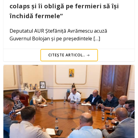
colaps și îi obligă pe fermieri să își
închidă fermele”
Deputatul AUR Ștefăniță Avrămescu acuză
Guvernul Bolojan și pe președintele […]
CITEȘTE ARTICOL..