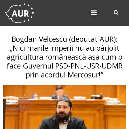
Skip
to
content
Bogdan Velcescu (deputat AUR):
„Nici marile imperii nu au pârjolit
agricultura românească așa cum o
face Guvernul PSD-PNL-USR-UDMR
prin acordul Mercosur!”