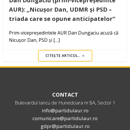
Dan Dungaciu (prim-vicepreședinte
AUR): „Nicușor Dan, UDMR și PSD –
triada care se opune anticipatelor”
Prim-vicepreședintele AUR Dan Dungaciu acuză că
Nicușor Dan, PSD și […]
CITEȘTE ARTICOL..
CONTACT
Bulevardul Iancu de Hunedoara nr.8A, Sector 1
info@partidulaur.ro
comunicare@partidulaur.ro
gdpr@partidulaur.ro