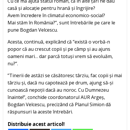
Cu ce mă ajută statul român, că în alte țări ne dau
casă și alocație pentru hrană și îngrijire?
Avem încredere în climatul economico-social?
Mai stăm în România?”, sunt întrebările pe care le
pune Bogdan Velcescu.
Acesta, continuă, explicând că ”există o vorbă-n
popor că au crescut copii și pe câmp și au ajuns
oameni mari… dar parcă totuși vrem să evoluăm,
nu?”.
”Tinerii de astăzi se căsătoresc târziu, fac copii și mai
târziu și, dacă nu capotează pe drum, ajung să-și
cunoască nepoții dacă au noroc. Cu Dumnezeu
înainte!”, conchide coordonatorul AUR Argeș,
Bogdan Velcescu, precizând că Planul Simion dă
răspunsuri la aceste întrebări.
Distribuie acest articol!