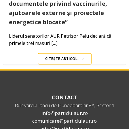
documentele privind vaccinurile,
ajutoarele externe și proiectele
energetice blocate”
Liderul senatorilor AUR Petrișor Peiu declară că
primele trei măsuri […]
CITEȘTE ARTICOL..
CONTACT
Bulevardul Iancu de Hunedoara nr.8A, Sector 1
info@partidulaur.ro
comunicare@partidulaur.ro
gdpr@partidulaur.ro