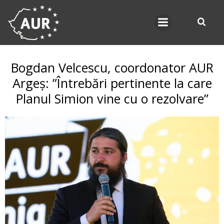
Skip
to
content
Bogdan Velcescu, coordonator AUR
Argeș: ”Întrebări pertinente la care
Planul Simion vine cu o rezolvare”