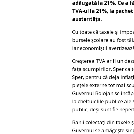
adăugată la 21%. Ce a fă
TVA-ul la 21%, la pachet 
austerităţii.
Cu toate că taxele şi impoz
bursele şcolare au fost tăia
iar economiştii avertizeaz
Creşterea TVA ar fi un dez
faţa scumpirilor. Sper ca 
Sper, pentru că deja infla
pieţele externe tot mai sc
Guvernul Bolojan se încăp
la cheltuielile publice ale
public, deşi sunt fie neper
Banii colectaţi din taxele 
Guvernul se amăgeşte singur