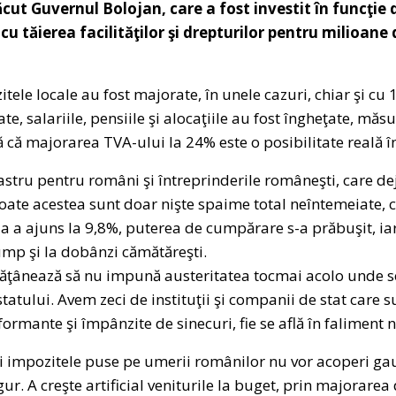
cut Guvernul Bolojan, care a fost investit în funcţie
cu tăierea facilităţilor şi drepturilor pentru milioane
itele locale au fost majorate, în unele cazuri, chiar şi cu 
te, salariile, pensiile şi alocaţiile au fost îngheţate, măs
ă că majorarea TVA-ului la 24% este o posibilitate reală î
astru pentru români şi întreprinderile româneşti, care dej
toate acestea sunt doar nişte spaime total neîntemeiate, c
ţia a ajuns la 9,8%, puterea de cumpărare s-a prăbuşit, i
ump şi la dobânzi cămătăreşti.
ăţânează să nu impună austeritatea tocmai acolo unde se
 statului. Avem zeci de instituţii şi companii de stat care 
formante şi împânzite de sinecuri, fie se află în faliment 
şi impozitele puse pe umerii românilor nu vor acoperi gaur
. A creşte artificial veniturile la buget, prin majorarea d