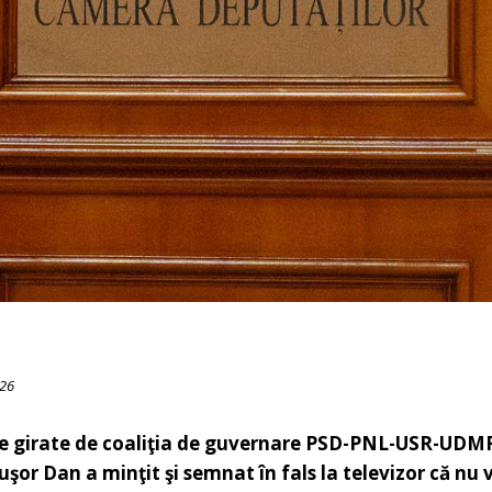
026
re girate de coaliţia de guvernare PSD-PNL-USR-UDMR
uşor Dan a minţit şi semnat în fals la televizor că nu