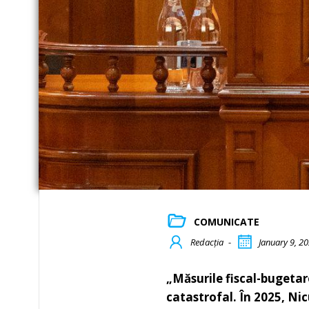
COMUNICATE
Redacția
-
January 9, 2
„Măsurile fiscal-bugeta
catastrofal. În 2025, Nic