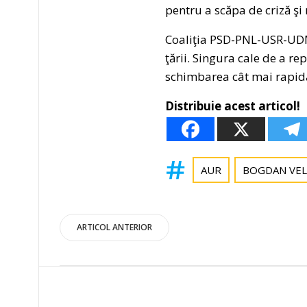
pentru a scăpa de criză şi r
Coaliţia PSD-PNL-USR-UDM
ţării. Singura cale de a r
schimbarea cât mai rapidă
Distribuie acest articol!
AUR
BOGDAN VEL
Post
ARTICOL ANTERIOR
navigation