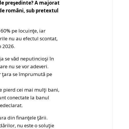
 de preşedinte? A majorat
 de români, sub pretextul
160% pe locuinţe, iar
urile nu au efectul scontat,
n 2026.
a se văd neputincioşi în
are nu se vor adeveri.
ar ţara se împrumută pe
 pierd cei mai mulţi bani,
sunt conectate la banul
nedeclarat.
a din finanţele ţării.
ărilor, nu este o soluţie