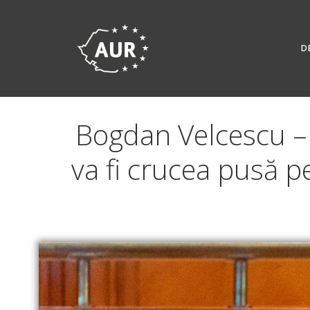
Skip
to
content
D
Bogdan Velcescu –
va fi crucea pusă p