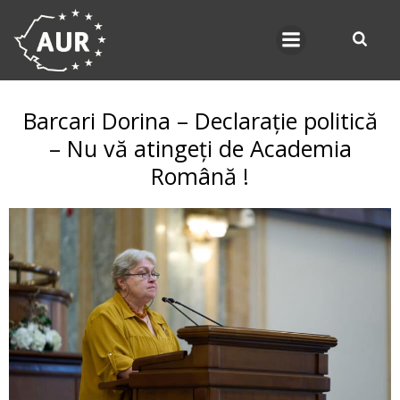
Skip
to
content
Barcari Dorina – Declarație politică
– Nu vă atingeți de Academia
Română !