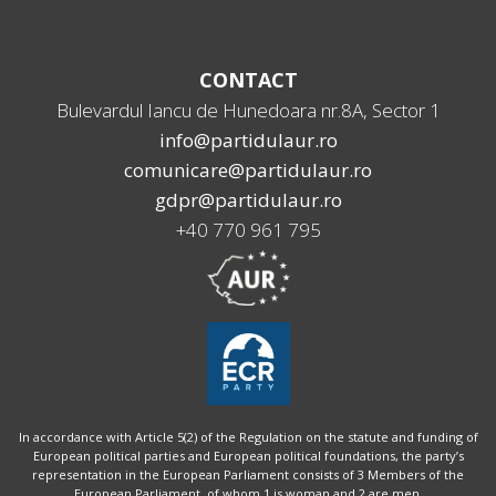
CONTACT
Bulevardul Iancu de Hunedoara nr.8A, Sector 1
info@partidulaur.ro
comunicare@partidulaur.ro
gdpr@partidulaur.ro
+40 770 961 795
In accordance with Article 5(2) of the Regulation on the statute and funding of
European political parties and European political foundations, the party’s
representation in the European Parliament consists of 3 Members of the
European Parliament, of whom 1 is woman and 2 are men.