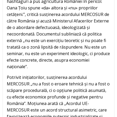
hashtaguri a pus agricultura României în pericol.
Oana Țoiu spune «da» altora și «nu» propriilor
cetățeni.”, critică susținerea acordului MERCOSUR de
către România și acuză Ministerul Afacerilor Externe
de o abordare defectuoasă, ideologizată și
necoordonată. Documentul subliniază că politica
externă „nu este un exercițiu teoretic și nu poate fi
tratată ca o zonă lipsită de răspundere. Nu este un
seminar, nu este un experiment ideologic, ci produce
efecte concrete, directe, asupra economiei
naționale”.
Potrivit inițiatorilor, susținerea acordului
MERCOSUR „nu a fost o eroare tehnică și nu a fost o
scăpare procedurală, ci o opțiune politică asumată,
cu efecte economice profunde și negative pentru
România”. Moțiunea arată că „Acordul UE-
MERCOSUR este un acord structural asimetric, care
favorizează economiile puternic industrializate și