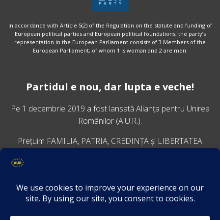
In accordance with Article 5(2) of the Regulation on the statute and funding of
European political parties and European political foundations, the party’s
representation in the European Parliament consists of 3 Members of the
European Parliament, of whom 1 is woman and 2 are men.
Partidul e nou, dar lupta e veche!
Pe 1 decembrie 2019 a fost lansată
Alianța pentru Unirea
Românilor
(A.U.R.).
Prețuim FAMILIA, PATRIA, CREDINȚA și LIBERTATEA
VINO ALĂTURI DE NOI