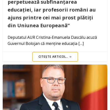
perpetuează subfinanțarea
educației, iar profesorii români au
ajuns printre cei mai prost plătiți
din Uniunea Europeană”
Deputatul AUR Cristina-Emanuela Dascălu acuză
Guvernul Bolojan că menține educația […]
CITEȘTE ARTICOL..