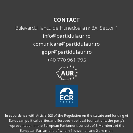
CONTACT
Bulevardul Iancu de Hunedoara nr.8A, Sector 1
info@partidulaur.ro
comunicare@partidulaur.ro
gdpr@partidulaur.ro
+40 770 961 795
In accordance with Article 5(2) of the Regulation on the statute and funding of
European political parties and European political foundations, the party’s
representation in the European Parliament consists of 3 Members of the
European Parliament, of whom 1 is woman and 2 are men.