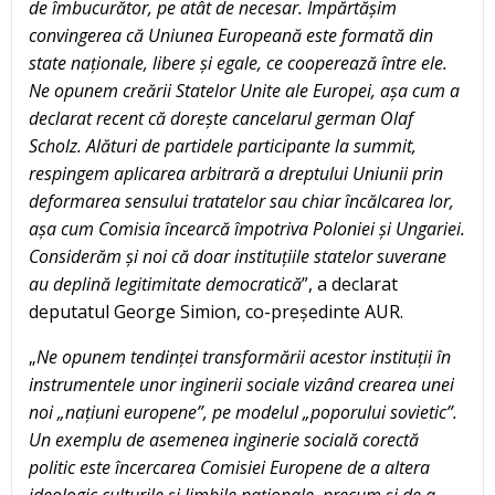
de îmbucurător, pe atât de necesar. Împărtășim
convingerea că Uniunea Europeană este formată din
state naționale, libere și egale, ce cooperează între ele.
Ne opunem creării Statelor Unite ale Europei, așa cum a
declarat recent că dorește cancelarul german Olaf
Scholz. Alături de partidele participante la summit,
respingem aplicarea arbitrară a dreptului Uniunii prin
deformarea sensului tratatelor sau chiar încălcarea lor,
așa cum Comisia încearcă împotriva Poloniei și Ungariei.
Considerăm și noi că doar instituțiile statelor suverane
au deplină legitimitate democratică
”, a declarat
deputatul George Simion, co-președinte AUR.
„
Ne opunem tendinței transformării acestor instituții în
instrumentele unor inginerii sociale vizând crearea unei
noi „națiuni europene”, pe modelul „poporului sovietic”.
Un exemplu de asemenea inginerie socială corectă
politic este încercarea Comisiei Europene de a altera