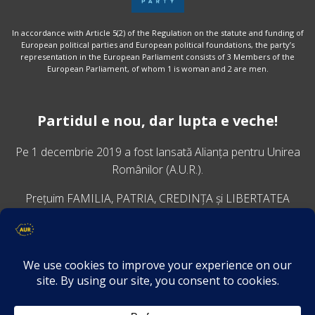
In accordance with Article 5(2) of the Regulation on the statute and funding of
European political parties and European political foundations, the party’s
representation in the European Parliament consists of 3 Members of the
European Parliament, of whom 1 is woman and 2 are men.
Partidul e nou, dar lupta e veche!
Pe 1 decembrie 2019 a fost lansată
Alianța pentru Unirea
Românilor
(A.U.R.).
Prețuim FAMILIA, PATRIA, CREDINȚA și LIBERTATEA
VINO ALĂTURI DE NOI
Descarcă aplicația Platforma AUR