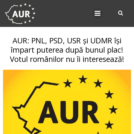
Skip
to
content
AUR: PNL, PSD, USR și UDMR își
împart puterea după bunul plac!
Votul românilor nu îi interesează!