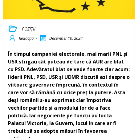
POZIȚII
Redacția
-
December 10, 2024
În timpul campaniei electorale, mai marii PNL și
USR strigau cât puteau de tare că AUR are blat
cu PSD. Adevăratul blat se vede foarte clar acum:
liderii PNL, PSD, USR și UDMR discută azi despre o
viitoare guvernare împreună, în contextul în
care vor să rămână cu orice preț la putere. Asta
deși românii s-au exprimat clar împotriva
vechilor partide și a modului lor de a face
politică. Iar negocierile pe funcții au loc la
Palatul Victoria, la Guvern, locul în care ar fi
trebuit să se adopte măsuri în favoarea