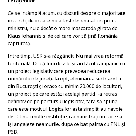
cetățenilor.
Ce se întâmplă acum, cu discuții despre o majoritate
în condițiile în care nu a fost desemnat un prim-
ministru, nu e decât o mare mascaradă girată de
Klaus Iohannis și de cei care vor să țină România
capturată.
Între timp, USR s-a răzgândit. Nu mai vrea reformă
teritorială. Două luni de zile și-au făcut campanie cu
un proiect legislativ care prevedea reducerea
numărului de județe la opt, eliminarea sectoarelor
din București și orașe cu minim 20.000 de locuitori,
un proiect pe care astăzi același partid l-a retras
definitiv de pe parcursul legislativ, fără să spună
care este motivul. Logica lor este simplă: au nevoie
de cât mai multe instituții și administrații în care să
își angajeze neamurile, după ce bat palma cu PNL și
PSD.