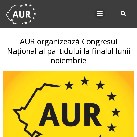
Skip
to
content
AUR organizează Congresul
Național al partidului la finalul lunii
noiembrie