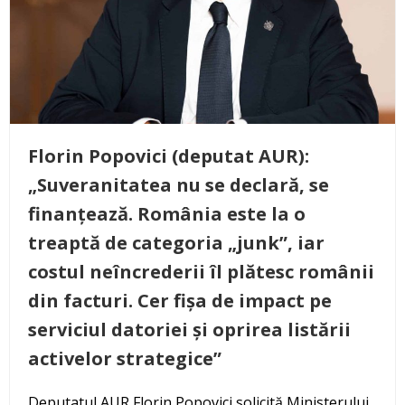
Florin Popovici (deputat AUR):
„Suveranitatea nu se declară, se
finanțează. România este la o
treaptă de categoria „junk”, iar
costul neîncrederii îl plătesc românii
din facturi. Cer fișa de impact pe
serviciul datoriei și oprirea listării
activelor strategice”
Deputatul AUR Florin Popovici solicită Ministerului