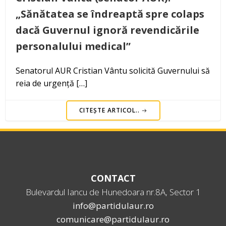
„Sănătatea se îndreaptă spre colaps
dacă Guvernul ignoră revendicările
personalului medical”
Senatorul AUR Cristian Vântu solicită Guvernului să
reia de urgență […]
CITEȘTE ARTICOL..
CONTACT
Bulevardul Iancu de Hunedoara nr.8A, Sector 1
info@partidulaur.ro
comunicare@partidulaur.ro