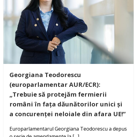
Georgiana Teodorescu
(europarlamentar AUR/ECR):
„Trebuie să protejăm fermierii
români în fața dăunătorilor unici și
a concurenței neloiale din afara UE!”
Europarlamentarul Georgiana Teodorescu a depus
o serie de amendamente la […]