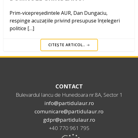
Prim-vicepreședintele AUR, Dan Dungaciu,
respinge acuzațiile privind presupuse înțelegeri
politice […]
CITEȘTE ARTICOL..
CONTACT
Bulevardul Iancu de Hunedoara nr.8A, Sector 1
info@partidulaur.ro
comunicare@partidulaur.ro
gdpr@partidulaur.ro
+40 770 961 795