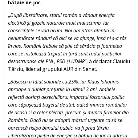
bătaie de joc.
„
După liberalizare, statul român a vândut energia
electrică și gazele naturale mult mai scump, iar
consecințele se văd acum. Noi am atras atenția în
nenumărate rânduri că aici se va ajunge, însă ni s-a râs
în nas. Românii trebuie să știe că sărăcia și foametea
care se instalează treptat în țară sunt rodul politicilor
dezastruoase ale PNL, PSD și UDMR
”, a declarat Claudiu
Târziu, lider al grupului AUR din Senat.
„
Băsescu a tăiat salariile cu 25%, iar Klaus Iohannis
aproape a dublat prețurile în ultimii 3 ani. Ambele
reflectă același dezechilibru: impactul factorului politic
care căpușează bugetul de stat, adică munca românilor
de acasă și a celor plecați, precum și munca firmelor din
România. Dacă nu se adoptă măsuri urgente ca să se
oprească risipa banului public, va fi prea târziu.
Liberalizarea pieței de energie și bătaia de joc la adresa