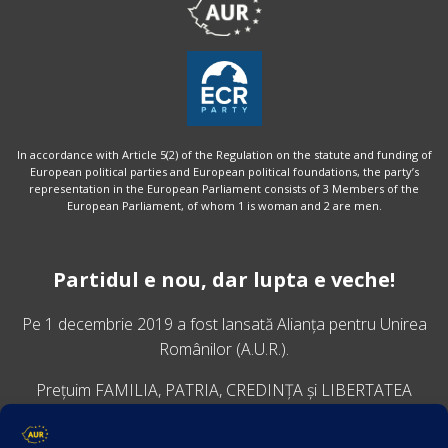
In accordance with Article 5(2) of the Regulation on the statute and funding of
European political parties and European political foundations, the party’s
representation in the European Parliament consists of 3 Members of the
European Parliament, of whom 1 is woman and 2 are men.
Partidul e nou, dar lupta e veche!
Pe 1 decembrie 2019 a fost lansată
Alianța pentru Unirea
Românilor
(A.U.R.).
Prețuim FAMILIA, PATRIA, CREDINȚA și LIBERTATEA