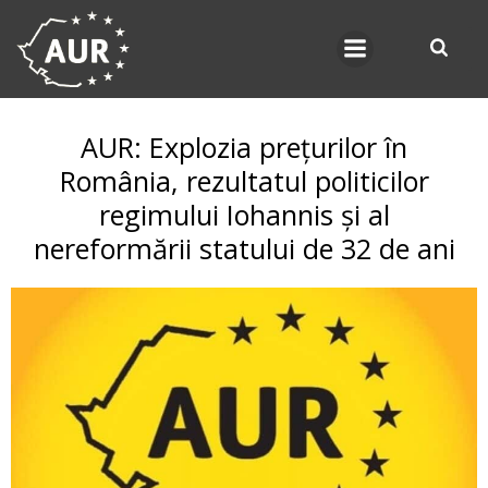
Skip
to
content
AUR: Explozia prețurilor în
România, rezultatul politicilor
regimului Iohannis și al
nereformării statului de 32 de ani