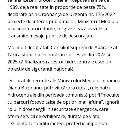
să finalizeze hidrocentralele începute înainte de
1989, deja realizate în proporție de peste 75%,
declarate prin Ordonanța de Urgență nr. 175/2022
proiecte de interes public major, Ministerul Mediului
blochează procedurile, tergiversează avizele și
transmite mesaje publice de descurajare.
Mai mult decât atât, Consiliul Suprem de Apărare al
Țării a stabilit prin hotărâri succesive din 2022 și
2025 că finalizarea acestor hidrocentrale este un
obiectiv de siguranță națională.
Declarațiile recente ale Ministrului Mediului, doamna
Diana Buzoianu, potrivit cărora citez, „cele patru
hidrocentrale din perioada comunistă pot fi înlocuite
cu parcuri fotovoltaice de opt ori mai ieftine”, ignoră
rolul hidroenergii în securitate energetică, care
oferă servicii de echilibrare, durată de viață,
reziliență la condiții meteo, protecție împotriva