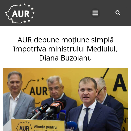
Skip
to
content
AUR depune moțiune simplă
împotriva ministrului Mediului,
Diana Buzoianu