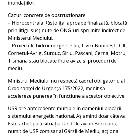
inundațiilor.
Cazuri concrete de obstrucționare:
– Hidrocentrala Răstolița, aproape finalizată, blocată
prin litigii susținute de ONG-uri sprijinite indirect de
Ministerul Mediului.
– Proiectele hidroenergetice Jiu, Livizi-Bumbești, Olt,
Cornetul-Avrig, Surduc, Siriu, Pașcani, Cerna, Motru,
Tismana stau blocate între avize și proceduri de
mediu.
Ministrul Mediului nu respectă cadrul obligatoriu al
Ordonanței de Urgență 175/2022, menit să
accelereze punerea în funcțiune a acestor obiective.
USR are antecedente multiple în domeniul blocării
sistemului energetic național. Aș aminti doar câteva.
Este arhetipală situația când Octavian Berceanu,
numit de USR comisar al Gărzii de Mediu, acționa