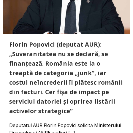
Florin Popovici (deputat AUR):
„Suveranitatea nu se declară, se
finanțează. România este la o
treaptă de categoria „junk”, iar
costul neîncrederii îl plătesc românii
din facturi. Cer fișa de impact pe
serviciul datoriei și oprirea listării
activelor strategice”
Deputatul AUR Florin Popovici solicită Ministerului
Finanțelor și ANRE audieri […]