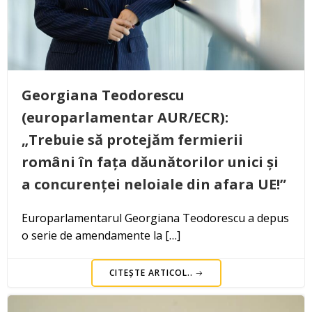
Georgiana Teodorescu
(europarlamentar AUR/ECR):
„Trebuie să protejăm fermierii
români în fața dăunătorilor unici și
a concurenței neloiale din afara UE!”
Europarlamentarul Georgiana Teodorescu a depus
o serie de amendamente la […]
CITEȘTE ARTICOL..