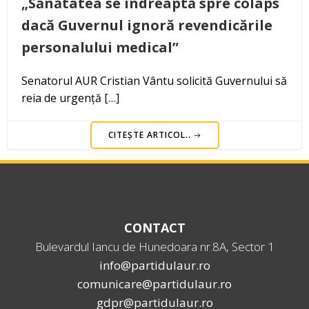
„Sănătatea se îndreaptă spre colaps
dacă Guvernul ignoră revendicările
personalului medical”
Senatorul AUR Cristian Vântu solicită Guvernului să
reia de urgență […]
CITEȘTE ARTICOL..
CONTACT
Bulevardul Iancu de Hunedoara nr.8A, Sector 1
info@partidulaur.ro
comunicare@partidulaur.ro
gdpr@partidulaur.ro