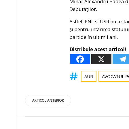
Mihai-Alexandru Badea di
Deputaților.
Astfel, PNL și USR nu ar f
și pentru întărirea statul
partide în ultimii ani.
Distribuie acest articol!
AUR
AVOCATUL 
Post
ARTICOL ANTERIOR
navigation