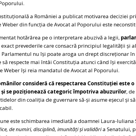
Poporului.
nstituțională a României a publicat motivarea deciziei pri
Weber din funcția de Avocat al Poporului este neconstit
mentat hotărârea pe o interpretare abuzivă a legii,
parla
 exact prevederile care consacră principiul legalității și 
Parlamentul nu își poate aroga un drept discreționar în 
 să respecte mai întâi Constituția atunci când își exercit
 Weber își reia mandatul de Avocat al Poporului.
mânilor consideră că respectarea Constituției este o 
 și se poziționează categoric împotriva abuzurilor
, de
tidelor din coaliția de guvernare să-și asume eșecul și s
cabil.
une este schimbarea imediată a doamnei Laura-Iuliana S
ice, de numiri, disciplină, imunități și validări
a Senatului, 