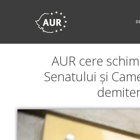
Skip
to
content
D
AUR cere schimb
Senatului și Came
demiter