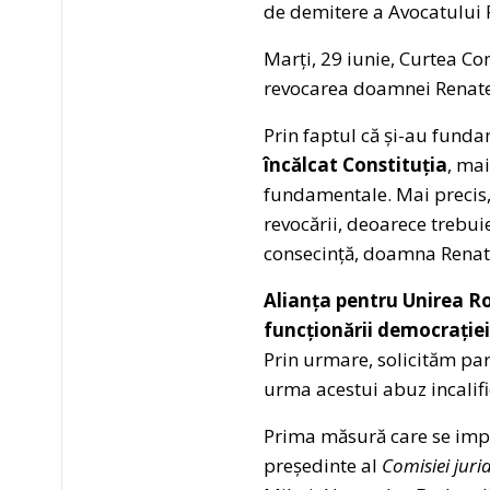
de demitere a Avocatului 
Marți, 29 iunie, Curtea Co
revocarea doamnei Renate 
Prin faptul că și-au funda
încălcat Constituția
, mai
fundamentale. Mai precis, 
revocării, deoarece trebuie
consecință, doamna Renate
Alianța pentru Unirea Ro
funcționării democrației
Prin urmare, solicităm par
urma acestui abuz incalifi
Prima măsură care se imp
președinte al
Comisiei jurid