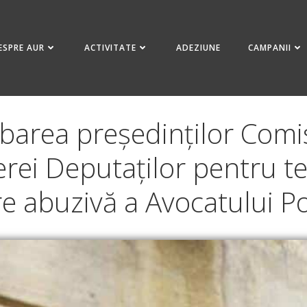
ESPRE AUR
ACTIVITATE
ADEZIUNE
CAMPANII
area președinților Comisii
rei Deputaților pentru t
e abuzivă a Avocatului P