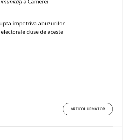
i imunități
a Camerei
 lupta împotriva abuzurilor
r electorale duse de aceste
ARTICOL URMĂTOR