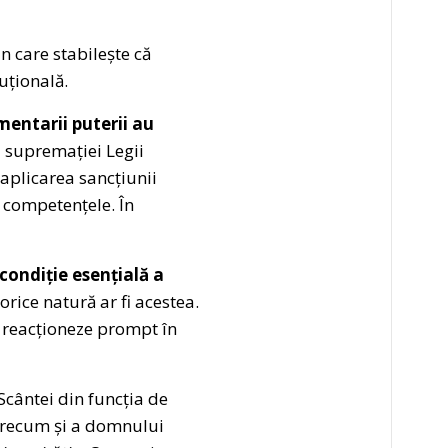
n care stabilește că
uțională.
mentarii puterii au
al supremației Legii
aplicarea sancțiunii
ă competențele. În
condiție esențială a
 orice natură ar fi acestea.
ă reacționeze prompt în
cântei din funcția de
precum și a domnului