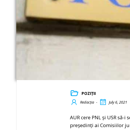
POZIȚII
Redacția
-
July 6, 2021
AUR cere PNL și USR să-i 
președinți ai Comisiilor ju