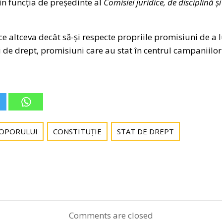
n funcția de președinte al
Comisiei juridice, de disciplină ș
ace altceva decât să-și respecte propriile promisiuni de a
ui de drept, promisiuni care au stat în centrul campaniilo
POPORULUI
CONSTITUȚIE
STAT DE DREPT
Post
navigation
Comments are closed