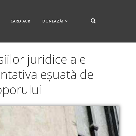
CARD AUR
DONEAZĂ!
lor juridice ale
entativa eșuată de
oporului