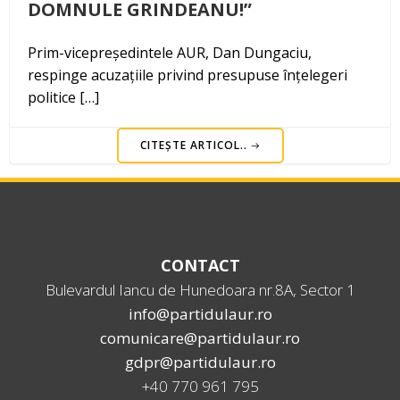
DOMNULE GRINDEANU!”
Prim-vicepreședintele AUR, Dan Dungaciu,
respinge acuzațiile privind presupuse înțelegeri
politice […]
CITEȘTE ARTICOL..
CONTACT
Bulevardul Iancu de Hunedoara nr.8A, Sector 1
info@partidulaur.ro
comunicare@partidulaur.ro
gdpr@partidulaur.ro
+40 770 961 795