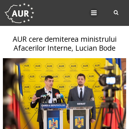
Skip
to
content
AUR cere demiterea ministrului
Afacerilor Interne, Lucian Bode