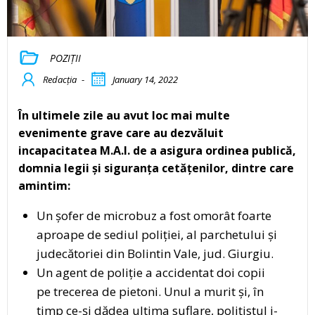
POZIȚII
Redacția
-
January 14, 2022
În ultimele zile au avut loc mai multe
evenimente grave care au dezvăluit
incapacitatea M.A.I. de a asigura ordinea publică,
domnia legii și siguranța cetățenilor, dintre care
amintim:
Un șofer de microbuz a fost omorât foarte
aproape de sediul poliției, al parchetului și
judecătoriei din Bolintin Vale, jud. Giurgiu.
Un agent de poliție a accidentat doi copii
pe trecerea de pietoni. Unul a murit și, în
timp ce-și dădea ultima suflare, polițistul i-