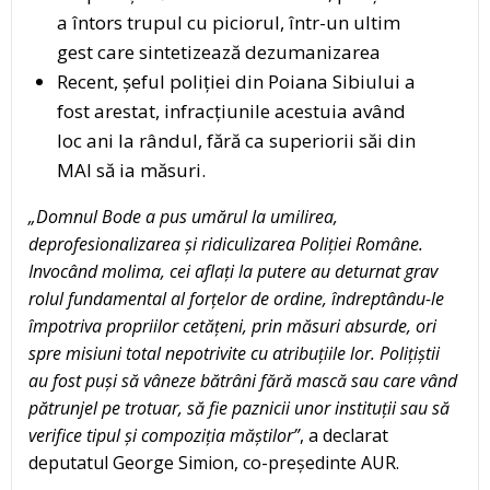
a întors trupul cu piciorul, într-un ultim
gest care sintetizează dezumanizarea
Recent, șeful poliției din Poiana Sibiului a
fost arestat, infracțiunile acestuia având
loc ani la rândul, fără ca superiorii săi din
MAI să ia măsuri.
„Domnul Bode a pus umărul la umilirea,
deprofesionalizarea și ridiculizarea Poliției Române.
Invocând molima, cei aflați la putere au deturnat grav
rolul fundamental al forțelor de ordine, îndreptându-le
împotriva propriilor cetățeni, prin măsuri absurde, ori
spre misiuni total nepotrivite cu atribuțiile lor. Polițiștii
au fost puși să vâneze bătrâni fără mască sau care vând
pătrunjel pe trotuar, să fie paznicii unor instituții sau să
verifice tipul și compoziția măștilor”
, a declarat
deputatul George Simion, co-președinte AUR.