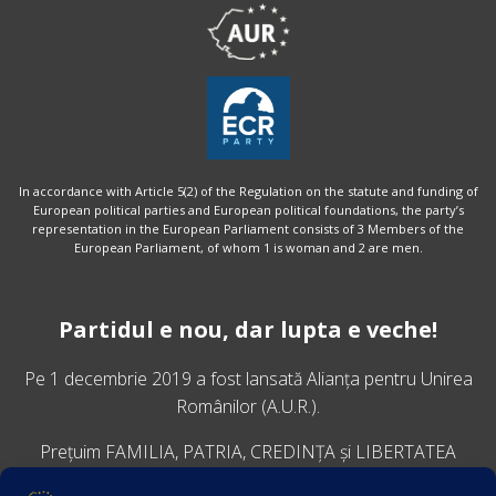
In accordance with Article 5(2) of the Regulation on the statute and funding of
European political parties and European political foundations, the party’s
representation in the European Parliament consists of 3 Members of the
European Parliament, of whom 1 is woman and 2 are men.
Partidul e nou, dar lupta e veche!
Pe 1 decembrie 2019 a fost lansată
Alianța pentru Unirea
Românilor
(A.U.R.).
Prețuim FAMILIA, PATRIA, CREDINȚA și LIBERTATEA