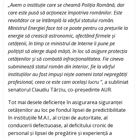
„Avem o instituție care se cheamă Poliția Română, dar
care este pusă să acționeze împotriva românilor. Este
revoltător ce se întâmplă la vârful statului român.
Ministrul Energiei face tot ce poate pentru ca prețurile la
energie să crească astronomic, afectând firmele și
cetățenii, în timp ce ministrul de Interne îi pune pe
polițiști să alerge după măști, în loc să asigure protecția
cetățenilor și să combată infracționalitatea. Fie cineva
subminează statul român din interior, fie la vârful
instituțiilor au fost impuși niște oameni total nepregătiți
profesional, ceea ce este cam același lucru ”
, a subliniat
senatorul Claudiu Târziu, co-președinte AUR.
Tot mai desele deficiențe în asigurarea siguranței
cetățenilor au loc pe fondul lipsei de predictibilitate
în instituțiile M.A.I., al crizei de autoritate, al
conducerii defectuoase, al deficitului cronic de
personal și lipsei de pregătire și experiență a