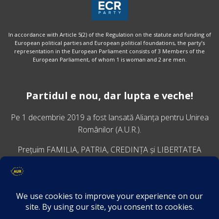
In accordance with Article 5(2) of the Regulation on the statute and funding of
European political parties and European political foundations, the party’s
representation in the European Parliament consists of 3 Members of the
European Parliament, of whom 1 is woman and 2 are men.
Partidul e nou, dar lupta e veche!
Pe 1 decembrie 2019 a fost lansată
Alianța pentru Unirea
Românilor
(A.U.R.).
Prețuim FAMILIA, PATRIA, CREDINȚA și LIBERTATEA
VINO ALĂTURI DE NOI