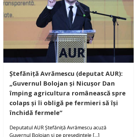
Ștefăniță Avrămescu (deputat AUR):
„Guvernul Bolojan și Nicușor Dan
împing agricultura românească spre
colaps și îi obligă pe fermieri să își
închidă fermele”
Deputatul AUR Ștefăniță Avrămescu acuză
Guvernul Bolojan și pe președintele […]