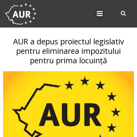
Skip
to
content
AUR a depus proiectul legislativ
pentru eliminarea impozitului
pentru prima locuință