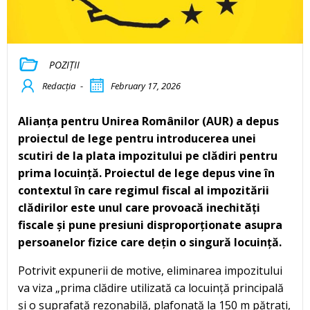
POZIȚII
Redacția
-
February 17, 2026
Alianța pentru Unirea Românilor (AUR) a depus
proiectul de lege pentru introducerea unei
scutiri de la plata impozitului pe clădiri pentru
prima locuință. Proiectul de lege depus vine în
contextul în care regimul fiscal al impozitării
clădirilor este unul care provoacă inechități
fiscale și pune presiuni disproporționate asupra
persoanelor fizice care dețin o singură locuință.
Potrivit expunerii de motive, eliminarea impozitului
va viza „prima clădire utilizată ca locuință principală
și o suprafață rezonabilă, plafonată la 150 m pătrati,