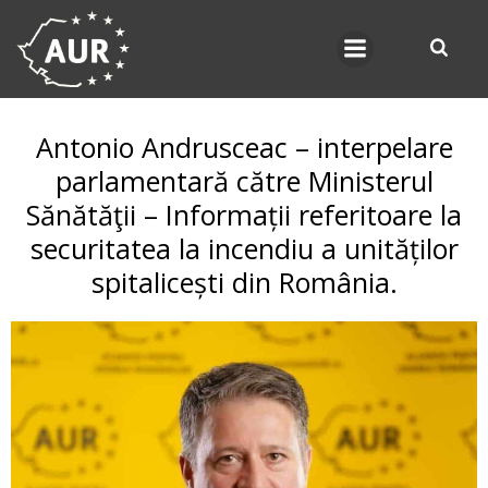
Skip
to
content
Antonio Andrusceac – interpelare
parlamentară către Ministerul
Sănătăţii – Informații referitoare la
securitatea la incendiu a unităților
spitalicești din România.