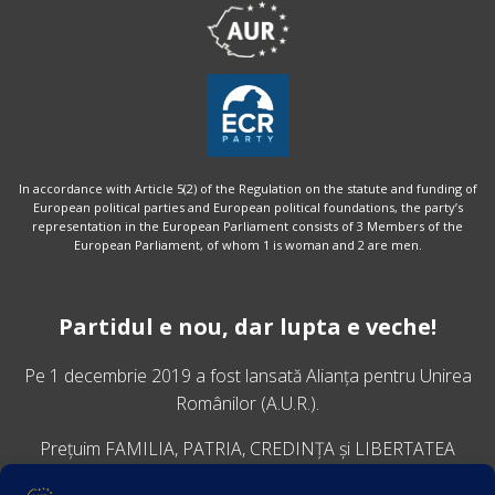
In accordance with Article 5(2) of the Regulation on the statute and funding of
European political parties and European political foundations, the party’s
representation in the European Parliament consists of 3 Members of the
European Parliament, of whom 1 is woman and 2 are men.
Partidul e nou, dar lupta e veche!
Pe 1 decembrie 2019 a fost lansată
Alianța pentru Unirea
Românilor
(A.U.R.).
Prețuim FAMILIA, PATRIA, CREDINȚA și LIBERTATEA