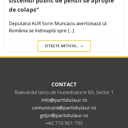
sistemul public de pensii se apropie
de colaps”
Deputatul AUR Sorin Muncaciu avertizează că
România se îndreaptă spre […]
CITEȘTE ARTICOL..
CONTACT
Bulevardul Iancu de Hunedoara nr.8A, Sector 1
info@partidulaur.ro
comunicare@partidulaur.ro
gdpr@partidulaur.ro
+40 770 961 795