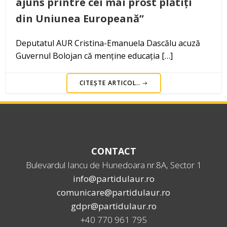
ajuns printre cei mai prost plătiți
din Uniunea Europeană”
Deputatul AUR Cristina-Emanuela Dascălu acuză
Guvernul Bolojan că menține educația […]
CITEȘTE ARTICOL..
CONTACT
Bulevardul Iancu de Hunedoara nr.8A, Sector 1
info@partidulaur.ro
comunicare@partidulaur.ro
gdpr@partidulaur.ro
+40 770 961 795