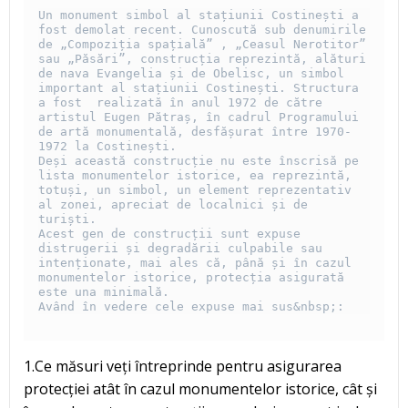
Un monument simbol al stațiunii Costinești a 
fost demolat recent. Cunoscută sub denumirile 
de „Compoziția spațială” , „Ceasul Nerotitor” 
sau „Păsări”, construcția reprezintă, alături 
de nava Evangelia și de Obelisc, un simbol 
important al stațiunii Costinești. Structura 
a fost  realizată în anul 1972 de către 
artistul Eugen Pătraș, în cadrul Programului 
de artă monumentală, desfășurat între 1970-
1972 la Costinești. 

Deși această construcție nu este înscrisă pe 
lista monumentelor istorice, ea reprezintă, 
totuși, un simbol, un element reprezentativ 
al zonei, apreciat de localnici și de 
turiști.

Acest gen de construcții sunt expuse 
distrugerii și degradării culpabile sau 
intenționate, mai ales că, până și în cazul 
monumentelor istorice, protecția asigurată 
este una minimală.

Având în vedere cele expuse mai sus&nbsp;:
1.Ce măsuri veți întreprinde pentru asigurarea
protecției atât în cazul monumentelor istorice, cât și