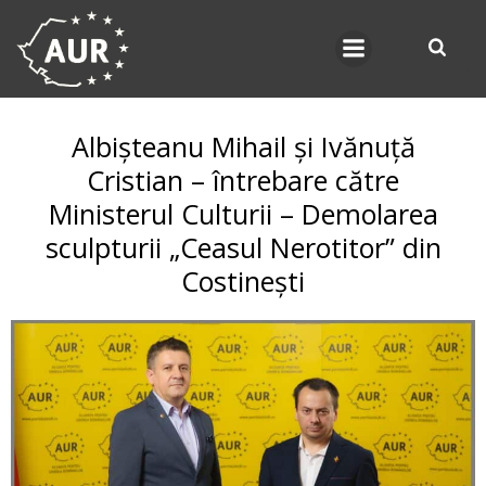
Skip
to
content
Albișteanu Mihail și Ivănuță
Cristian – întrebare către
Ministerul Culturii – Demolarea
sculpturii „Ceasul Nerotitor” din
Costinești