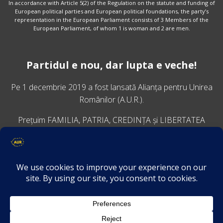
In accordance with Article 5(2) of the Regulation on the statute and funding of
European political parties and European political foundations, the party’s
representation in the European Parliament consists of 3 Members of the
European Parliament, of whom 1 is woman and 2 are men.
Partidul e nou, dar lupta e veche!
Pe 1 decembrie 2019 a fost lansată
Alianța pentru Unirea
Românilor
(A.U.R.).
Prețuim FAMILIA, PATRIA, CREDINȚA și LIBERTATEA
VINO ALĂTURI DE NOI
Descarcă aplicația Platforma AUR
Termeni și condiții de confidențialitate