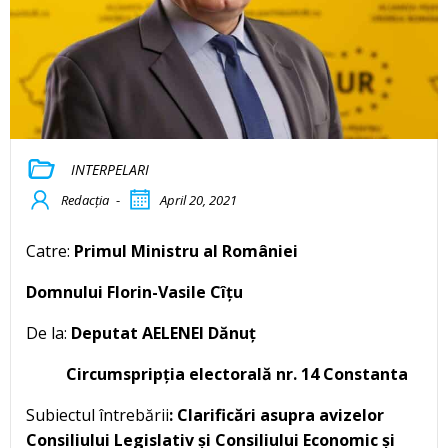
INTERPELARI
Redacția
-
April 20, 2021
Catre:
Primul Ministru al României
Domnului Florin-Vasile Cîțu
De la:
Deputat AELENEI Dănuț
Circumspripția electorală nr. 14 Constanta
Subiectul întrebării
: Clarificări asupra avizelor
Consiliului Legislativ și Consiliului Economic și