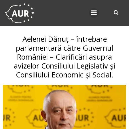
Skip
to
content
Aelenei Dănuț – întrebare
parlamentară către Guvernul
României – Clarificări asupra
avizelor Consiliului Legislativ și
Consiliului Economic și Social.