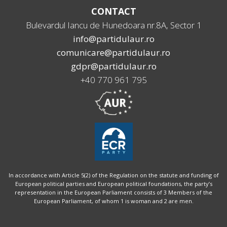
CONTACT
Bulevardul Iancu de Hunedoara nr.8A, Sector 1
info@partidulaur.ro
comunicare@partidulaur.ro
gdpr@partidulaur.ro
+40 770 961 795
In accordance with Article 5(2) of the Regulation on the statute and funding of
European political parties and European political foundations, the party’s
representation in the European Parliament consists of 3 Members of the
European Parliament, of whom 1 is woman and 2 are men.