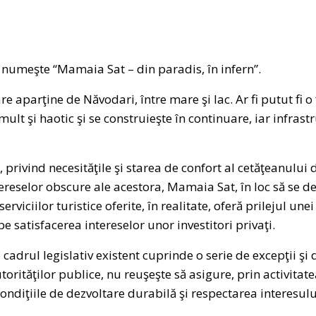
 numeşte “Mamaia Sat – din paradis, în infern”.
e aparţine de Năvodari, între mare şi lac. Ar fi putut fi 
mult şi haotic şi se construieşte în continuare, iar infras
, privind necesităţile şi starea de confort al cetăţeanului
ntereselor obscure ale acestora, Mamaia Sat, în loc să se d
serviciilor turistice oferite, în realitate, oferă prilejul un
pe satisfacerea intereselor unor investitori privaţi.
e cadrul legislativ existent cuprinde o serie de excepţii şi
torităţilor publice, nu reuşeşte să asigure, prin activita
condiţiile de dezvoltare durabilă şi respectarea interesulu