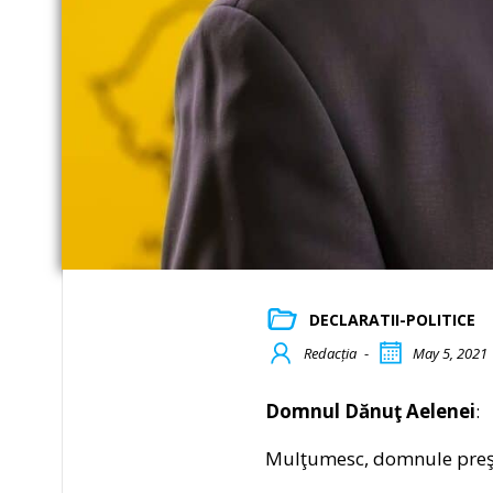
DECLARATII-POLITICE
Redacția
-
May 5, 2021
Domnul Dănuţ Aelenei
:
Mulţumesc, domnule preş