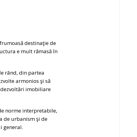
o frumoasă destinaţie de
tructura e mult rămasă în
 de rând, din partea
ezvolte armonios şi să
ei dezvoltări imobiliare
 de norme interpretabile,
tea de urbanism şi de
i general.