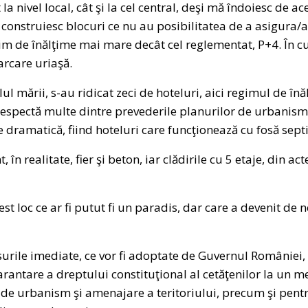
 la nivel local, cât şi la cel central, deşi mă îndoiesc de a
e construiesc blocuri ce nu au posibilitatea de a asigura
im de înălţime mai mare decât cel reglementat, P+4. În cu
arcare uriaşă.
l mării, s-au ridicat zeci de hoteluri, aici regimul de în
respectă multe dintre prevederile planurilor de urbanism, 
te dramatică, fiind hoteluri care funcţionează cu fosă sept
, în realitate, fier şi beton, iar clădirile cu 5 etaje, din act
cest loc ce ar fi putut fi un paradis, dar care a devenit de 
surile imediate, ce vor fi adoptate de Guvernul României,
arantare a dreptului constituţional al cetăţenilor la un 
ile de urbanism şi amenajare a teritoriului, precum şi pent