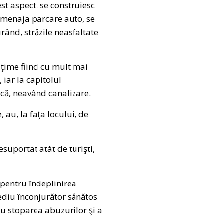
cest aspect, se construiesc
/amenaja parcare auto, se
rând, străzile neasfaltate
ălţime fiind cu mult mai
iar la capitolul
ică, neavând canalizare.
e, au, la faţa locului, de
nesuportat atât de turişti,
 pentru îndeplinirea
mediu înconjurător sănătos
ru stoparea abuzurilor şi a