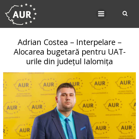
Skip
to
content
Adrian Costea – Interpelare –
Alocarea bugetară pentru UAT-
urile din județul Ialomița