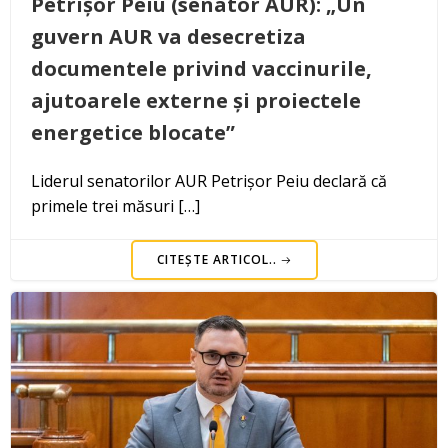
Petrișor Peiu (senator AUR): „Un
guvern AUR va desecretiza
documentele privind vaccinurile,
ajutoarele externe și proiectele
energetice blocate”
Liderul senatorilor AUR Petrișor Peiu declară că
primele trei măsuri […]
CITEȘTE ARTICOL..