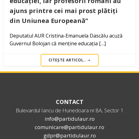
educației, iar profesorii români au
ajuns printre cei mai prost plătiți
din Uniunea Europeană”
Deputatul AUR Cristina-Emanuela Dascălu acuză
Guvernul Bolojan că menține educația […]
CITEȘTE ARTICOL..
CONTACT
Bulevardul Iancu de Hunedoara nr.8A, Sector 1
info@partidulaur.ro
comunicare@partidulaur.ro
gdpr@partidulaur.ro