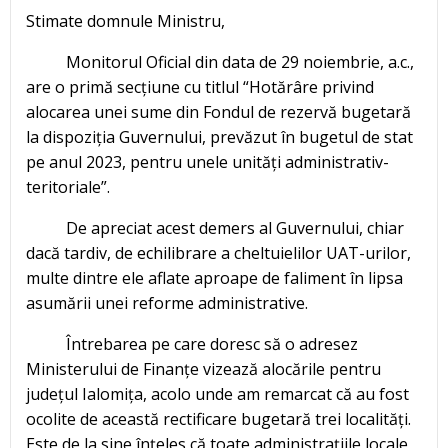
Stimate domnule Ministru,
Monitorul Oficial din data de 29 noiembrie, a.c.,
are o primă secțiune cu titlul “Hotărâre privind
alocarea unei sume din Fondul de rezervă bugetară
la dispoziția Guvernului, prevăzut în bugetul de stat
pe anul 2023, pentru unele unități administrativ-
teritoriale”.
De apreciat acest demers al Guvernului, chiar
dacă tardiv, de echilibrare a cheltuielilor UAT-urilor,
multe dintre ele aflate aproape de faliment în lipsa
asumării unei reforme administrative.
Întrebarea pe care doresc să o adresez
Ministerului de Finanțe vizează alocările pentru
județul Ialomița, acolo unde am remarcat că au fost
ocolite de această rectificare bugetară trei localități.
Este de la sine înțeles că toate administrațiile locale