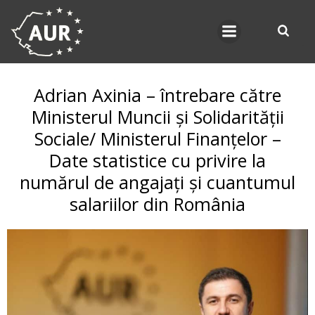
Skip
to
content
Adrian Axinia – întrebare către
Ministerul Muncii și Solidarității
Sociale/ Ministerul Finanțelor –
Date statistice cu privire la
numărul de angajați și cuantumul
salariilor din România