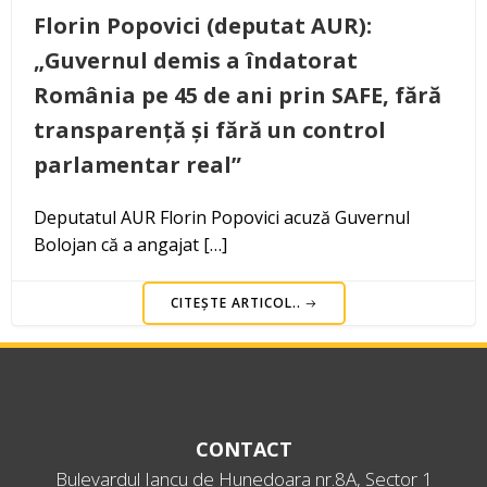
Florin Popovici (deputat AUR):
„Guvernul demis a îndatorat
România pe 45 de ani prin SAFE, fără
transparență și fără un control
parlamentar real”
Deputatul AUR Florin Popovici acuză Guvernul
Bolojan că a angajat […]
CITEȘTE ARTICOL..
CONTACT
Bulevardul Iancu de Hunedoara nr.8A, Sector 1