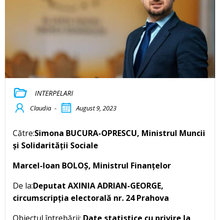
INTERPELARI
Claudia
-
August 9, 2023
Către:
Simona BUCURA-OPRESCU, Ministrul Muncii
și Solidarității Sociale
Marcel-Ioan BOLOȘ, Ministrul Finanțelor
De la:
Deputat AXINIA ADRIAN-GEORGE,
circumscripția electorală nr. 24 Prahova
Obiectul întrebării:
Date statistice cu privire la