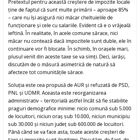
Pretextul pentru această creștere de impozite locale
ține de faptul că sunt multe primării – aproape 85%
– care nu își asigură nici măcar cheltuielile de
funcționare și cele cu salariile. Evident că e o vrăjeală
ieftină. În realitate, în acele comune sărace, nici
măcar nu contează dacă impozitele sunt duble, ele în
continuare vor fi blocate. În schimb, în orașele mari,
plusul venit din aceste taxe se va simți. Deci, iarăși,
discutăm de o măsură asimetrică de natură să
afecteze tot comunitățile sărace.
Soluția este cea propusă de AUR și refuzată de PSD,
PNL și UDMR. Aceasta este reorganizarea
administrativ – teritorială astfel încât să fie stabilite
praguri demografice minime: nicio comună sub 5.000
de locuitori, niciun oraș sub 10.000, niciun municipiu
sub 30.000 și niciun județ sub 600.000 de locuitori.
Până când se va face asta, toate aceste creșteri de
taxe și impozite sunt ilegitime. Discutăm, de fapt, de