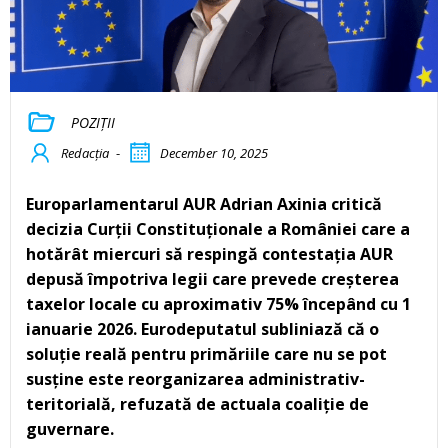
POZIȚII
Redacția
-
December 10, 2025
Europarlamentarul AUR Adrian Axinia critică
decizia Curții Constituționale a României care a
hotărât miercuri să respingă contestația AUR
depusă împotriva legii care prevede creșterea
taxelor locale cu aproximativ 75% începând cu 1
ianuarie 2026. Eurodeputatul subliniază că o
soluție reală pentru primăriile care nu se pot
susține este reorganizarea administrativ-
teritorială, refuzată de actuala coaliție de
guvernare.