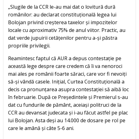
„Slugile de la CCR le-au mai dat o lovitură dură
românilor: au declarat constituțională legea lui
Bolojan privind creșterea taxelor și impozitelor
locale cu aproximativ 75% de anul viitor. Practic, au
dat verde jupuirii cetățenilor pentru a-și păstra
propriile privilegii.
Reamintesc faptul că AUR a depus contestație pe
această lege despre care credem că îi va nenoroci
mai ales pe românii foarte săraci, care vor fi nevoiți
să-și vândă casele. Inițial, Curtea Constituțională a
decis ca pronunțarea asupra contestației să aibă loc
în februarie. După ce Președintele și Premierul s-au
dat cu fundurile de pământ, aceiași politruci de la
CCR au devansat judecata și i-au făcut astfel pe plac
lui Bolojan. Asta deși au 14.000 de dosare pe rol pe
care le amână și câte 5-6 ani.