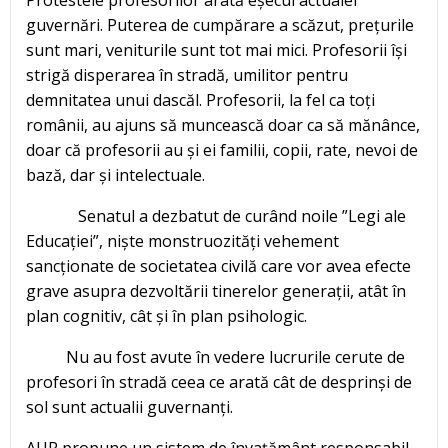
guvernări. Puterea de cumpărare a scăzut, prețurile
sunt mari, veniturile sunt tot mai mici. Profesorii își
strigă disperarea în stradă, umilitor pentru
demnitatea unui dascăl. Profesorii, la fel ca toți
românii, au ajuns să muncească doar ca să mănânce,
doar că profesorii au și ei familii, copii, rate, nevoi de
bază, dar și intelectuale.
Senatul a dezbatut de curând noile ”Legi ale
Educației”, niște monstruozități vehement
sancționate de societatea civilă care vor avea efecte
grave asupra dezvoltării tinerelor generații, atât în
plan cognitiv, cât și în plan psihologic.
Nu au fost avute în vedere lucrurile cerute de
profesori în stradă ceea ce arată cât de desprinși de
sol sunt actualii guvernanți.
AUR propune un sistem de învațământ responsabil,