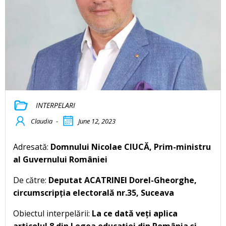
INTERPELARI
Claudia
-
June 12, 2023
Adresată:
Domnului Nicolae CIUCĂ, Prim-ministru
al Guvernului României
De către:
Deputat ACATRINEI Dorel-Gheorghe,
circumscripția electorală nr.35, Suceava
Obiectul interpelării:
La ce dată veți aplica
articolul 8 din Legea educației din România și