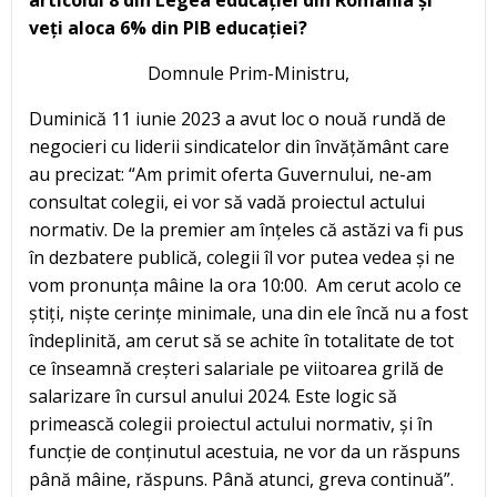
veți aloca 6% din PIB educației?
Domnule Prim-Ministru,
Duminică 11 iunie 2023 a avut loc o nouă rundă de
negocieri cu liderii sindicatelor din învățământ care
au precizat: “Am primit oferta Guvernului, ne-am
consultat colegii, ei vor să vadă proiectul actului
normativ. De la premier am înțeles că astăzi va fi pus
în dezbatere publică, colegii îl vor putea vedea și ne
vom pronunța mâine la ora 10:00. Am cerut acolo ce
știți, niște cerințe minimale, una din ele încă nu a fost
îndeplinită, am cerut să se achite în totalitate de tot
ce înseamnă creșteri salariale pe viitoarea grilă de
salarizare în cursul anului 2024. Este logic să
primească colegii proiectul actului normativ, și în
funcție de conținutul acestuia, ne vor da un răspuns
până mâine, răspuns. Până atunci, greva continuă”.