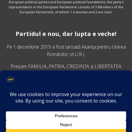
European political parties and European political foundations, the party’s
representation in the European Parliament consists of 3 Members of the
European Parliament, of whom 1 is woman and 2 are men.
Partidul e nou, dar lupta e veche!
Pe 1 decembrie 2019 a fost lansată
Alianța pentru Unirea
Românilor
(A.U.R.).
Prețuim FAMILIA, PATRIA, CREDINȚA și LIBERTATEA
VINO ALĂTURI DE NOI
Descarcă aplicația Platforma AUR
Termeni și condiții de confidențialitate
GDPR